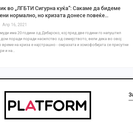
ик во „ЛГБТИ Сигурна куќа“: Сакаме да бидеме
ени нормално, но кризата донесе повеќе…
Апр 16, 2021
муди има 20 години од Дебарско, кој пред две години го напуштил
 дом поради поради насилство од семејството, вели дека во овој
о време на криза е најстрашно - омразата и хомофобијата се присутни
ури и на…
З