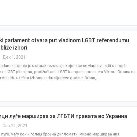
i parlament otvara put vladinom LGBT referendumu
bliže izbori
Дек 1, 2021
rlament donio je u utorak rezoluciju kojom će se vladi ovlastiti da održi
 o LGBT pitanjima, podižući anti-LGBT kampanju premijera Viktora Orbana na
u dok ide u tešku izbornu utrku sljedeće godine. Orban,…
ици луѓе маршираа за ЛГБТИ правата во Украина
Сеп 21, 2021
 луѓе, меѓу кои и голем број на дипломати, мирно маршираа низ