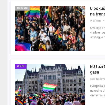
U pokuša
НОВОСТИ
na tran
Platform
Ovo nije p
vlade u reg
strategije 
EU tuži
ЛГБТИ
gasa
Gala Nasev
Evropska k
navodne di
diskriminiš