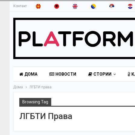
Контакт
ДОМА
НОВОСТИ
СТОРИИ
К
Дома
ЛГБТИ права
Browsing Tag
ЛГБТИ Права