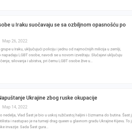
obe u Iraku suočavaju se sa ozbiljnom opasnošću po
Мар 26, 2022
rupe u Iraku, uključujući policiju i jednu od najmoćnijih milicija u zemlji,
 napadaju LGBT osobe, navodi se u novom izveštaju. Slučajevi uključuju
čenje, silovanja i ubistva, pri čemu LGBT osobe žive u…
Napuštanje Ukrajine zbog ruske okupacije
Мар 14, 2022
o nedelja, Vlad Šast je bio u uskoj ružičastoj haljini i čizmama do butina. Šast 
tilista i nastupao je na turneji drag queen u glavnom gradu Ukrajine Kijevu. To 
ske invazije. Sada Šast gura…