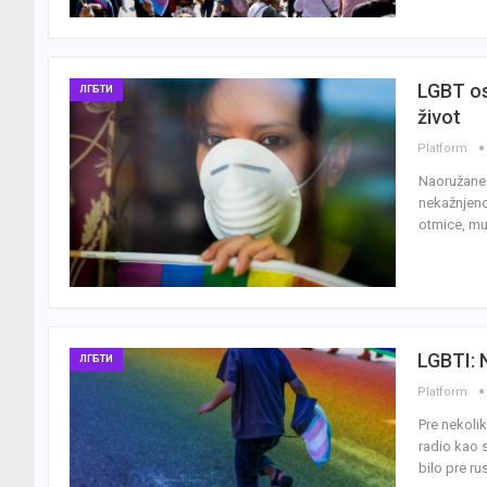
LGBT os
ЛГБТИ
život
Platform
Naoružane g
nekažnjeno
otmice, mu
LGBTI: 
ЛГБТИ
Platform
Pre nekolik
radio kao s
bilo pre ru