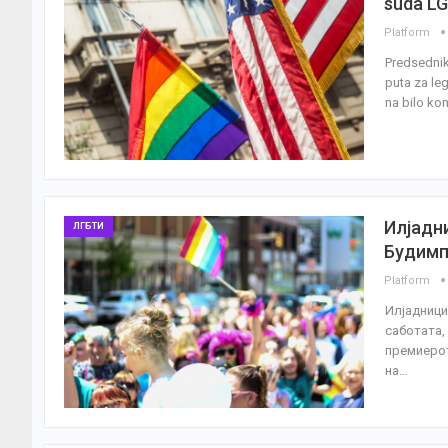
suda LG
Platform
Predsednik
puta za leg
na bilo ko
Илјадн
ЛГБТИ
Будим
Platform
Илјадници
саботата,
премиерот
на…