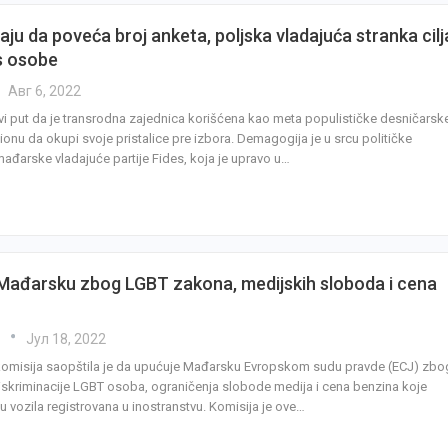
ju da poveća broj anketa, poljska vladajuća stranka cilj
s osobe
Авг 6, 2022
rvi put da je transrodna zajednica korišćena kao meta populističke desničarsk
ionu da okupi svoje pristalice pre izbora. Demagogija je u srcu političke
mađarske vladajuće partije Fides, koja je upravo u…
 Mađarsku zbog LGBT zakona, medijskih sloboda i cena
a
Јул 18, 2022
omisija saopštila je da upućuje Mađarsku Evropskom sudu pravde (ECJ) zbo
skriminacije LGBT osoba, ograničenja slobode medija i cena benzina koje
u vozila registrovana u inostranstvu. Komisija je ove…