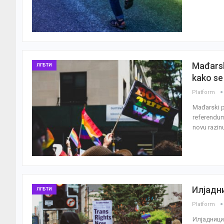
Mađarsk
ЛГБТИ
kako se 
Platform
Mađarski pa
referendum
novu razin
Илјадн
ЛГБТИ
Platform
Илјадници