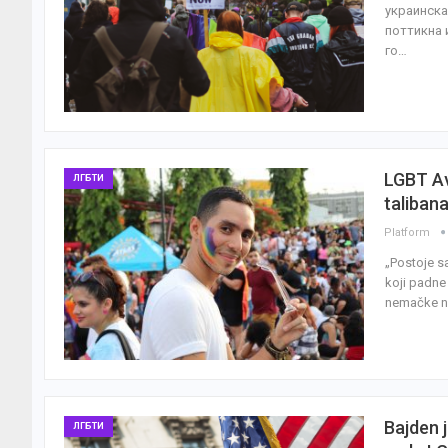
украинска
поттикна 
го…
LGBT Av
ЛГБТИ
taliban
Platform
„Postoje s
koji padne
nemačke no
Bajden 
ЛГБТИ