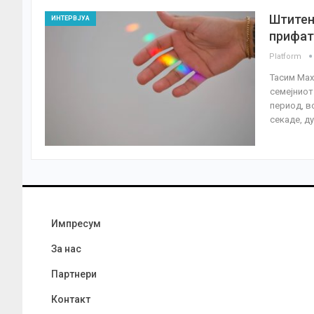
Штитен
ИНТЕРВЈУА
прифат
Platform
Тасим Мах
семејниот
период, в
секаде, д
Импресум
За нас
Партнери
Контакт