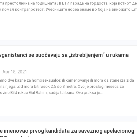
та престолнина на годишната ЛГБТИ парада на гордоста, која истиот де
и помал контрапротест. Учесниците носеа знаме во боја на виножито ш
ganistanci se suočavaju sa „istrebljenjem“ u rukama
a
Авг 18, 2021
amo dve kazne za homoseksualce: ili kamenovanje ili mora da stane iza zida
 na njega. Zid mora biti visok 2,5 do 3 metra. Ovo je prošlog meseca za
vine Bild rekao Gul Rahim, sudija talibana. Ova praksa je…
je imenovao prvog kandidata za saveznog apelacionog