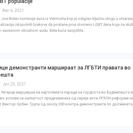
BT populacije
Авг 6, 2021
 Joe Biden nominuje suca iz Vermonta koji je odigrao ključnu ulogu u otvaran
alizaciju istopolnih brakova da postane prva otvoreno LGBT žena koja će služi
m saveznom okružnom sudu. Bela kuća saopštila…
ици демонстранти маршираат за ЛГБТИ правата во
пешта
Јул 25, 2021
 Унгарци маршираа на најголемата парада на гордоста во Будимпешта 
 во услови на напнатост предизвикана од серија анти-ЛГБТИ реформи н
 Виктор Орбан. Група од околу 200 контра-демонстранти по должината