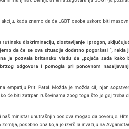
a akciju, kada znamo da će LGBT osobe uskoro biti masov
utinsku diskriminaciju, zlostavljanje i progon, uključujuc
jemo da će se ova situacija dodatno pogoršati “, rekla 
 Ona je pozvala britansku vladu da „pojača sada kako b
 brzog odgovora i pomogla pri ponovnom naseljavanj
i na empatiju Priti Patel. Možda je možda cilj njen sopstve
o ko će biti zatrpan ruševinama zbog toga što je gej treba 
i naš ministar unutrašnjih poslova mogao da poveruje. Hit
a zemlja, posebno ona koja je izvršila invaziju na Avganista