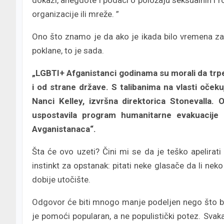
organizacije ili mreže. ”
Ono što znamo je da ako je ikada bilo vremena z
poklane, to je sada.
„LGBTI+ Afganistanci godinama su morali da trpe r
i od strane države. S talibanima na vlasti očeku
Nanci Kelley, izvršna direktorica Stonevalla.
uspostavila program humanitarne evakuacije
Avganistanaca“.
Šta će ovo uzeti? Čini mi se da je teško apelirat
instinkt za opstanak: pitati neke glasače da li nek
dobije utočište.
Odgovor će biti mnogo manje podeljen nego što b
je pomoći popularan, a ne populistički potez. Svak