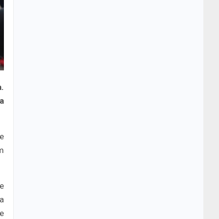
a.
ja
́e
im
́e
sa
te