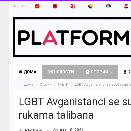
Контакт
ДОМА
НОВОСТИ
СТОРИИ
К
Дома
Стории
ЛГБТИ
LGBT Avganistanci se suočavaju sa
LGBT Avganistanci se su
rukama talibana
On
Авг 18, 2021
By
Platform