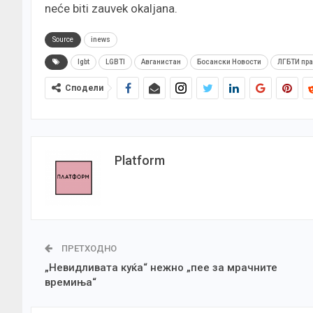
neće biti zauvek okaljana.
Source
inews
lgbt
LGBTI
Авганистан
Босански Новости
ЛГБТИ пр
Сподели
Platform
ПРЕТХОДНО
„Невидливата куќа“ нежно „пее за мрачните
времиња“