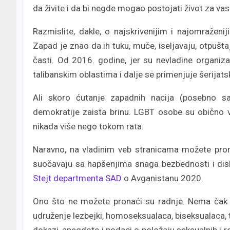
da živite i da bi negde mogao postojati život za vas
Razmislite, dakle, o najskrivenijim i najomraže
Zapad je znao da ih tuku, muče, iseljavaju, otpušta
časti. Od 2016. godine, jer su nevladine organiza
talibanskim oblastima i dalje se primenjuje šerijats
Ali skoro ćutanje zapadnih nacija (posebno sa
demokratije zaista brinu. LGBT osobe su obično vel
nikada više nego tokom rata.
Naravno, na vladinim veb stranicama možete pronac
suočavaju sa hapšenjima snaga bezbednosti i disk
Stejt departmenta SAD
o Avganistanu 2020.
Ono što ne možete pronaći su radnje. Nema čak 
udruženje lezbejki, homoseksualaca, biseksualaca, t
dokazi, anegdote i podaci o položaju seksualnih i 