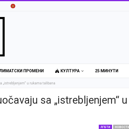
ЛИМАТСКИ ПРОМЕНИ
КУЛТУРА
25 МИНУТИ
 „istrebljenjem“ u rukama talibana
očavaju sa „istrebljenjem“ u
ЛГБТИ
НОВОСТ