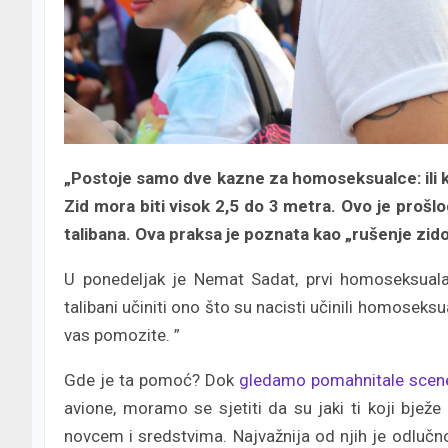
„Postoje samo dve kazne za homoseksualce: ili k
Zid mora biti visok 2,5 do 3 metra. Ovo je pro
talibana. Ova praksa je poznata kao „rušenje zid
U ponedeljak je Nemat Sadat, prvi homoseksualac ​​
talibani učiniti ono što su nacisti učinili homoseksu
vas pomozite. ”
Gde je ta pomoć? Dok
gledamo pomahnitale scen
avione, moramo se sjetiti da su jaki ti koji bježe
novcem i sredstvima. Najvažnija od njih je odlučno