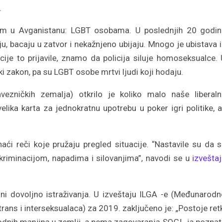
.
nijim u Avganistanu: LGBT osobama. U poslednjih 20 godi
ju, bacaju u zatvor i nekažnjeno ubijaju. Mnogo je ubistava 
cije to prijavile, znamo da policija siluje homoseksualce.
ki zakon, pa su LGBT osobe mrtvi ljudi koji hodaju.
vezničkih zemalja) otkrilo je koliko malo naše liberal
ika karta za jednokratnu upotrebu u poker igri politike, a
́i reči koje pružaju pregled situacije. “Nastavile su da 
riminacijom, napadima i silovanjima”, navodi se u
izvešta
ni dovoljno istraživanja. U izveštaju ILGA -e (Međunarod
rans i interseksualaca) za 2019. zaključeno je: „Postoje ret
rodnih manjina u zemlji, a nema zagovaranja SOGI -ja pozna