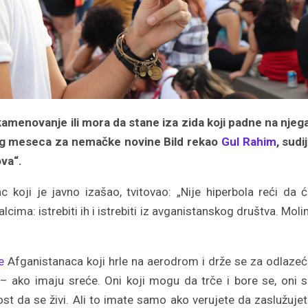
amenovanje ili mora da stane iza zida koji padne na njeg
šlog meseca za nemačke novine Bild rekao
Gul Rahim
, sudi
ova“.
koji je javno izašao, tvitovao: „Nije hiperbola reći da c
alcima: istrebiti ih i istrebiti iz avganistanskog društva. Mol
e
Afganistanaca koji hrle na aerodrom i drže se za odlazec
 – ako imaju sreće. Oni koji mogu da trče i bore se, oni 
st da se živi. Ali to imate samo ako verujete da zaslužuje