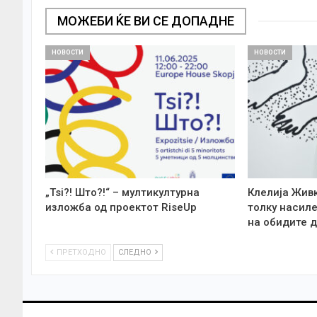
МОЖЕБИ ЌЕ ВИ СЕ ДОПАДНЕ
НОВОСТИ
НОВОСТИ
„Tsi?! Што?!“ – мултикултурна
Клелија Жив
изложба од проектот RiseUp
толку насиле
на обидите д
ПРЕТХОДНО
СЛЕДНО