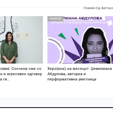
Повеќе Од Автор
НОВОСТИ
ковиќ: Соочени сме со
Херо(ина) на месецот: Џемилиана
н и агресивен одговор
Абдулова, авторка и
а ги…
перформативна уметница