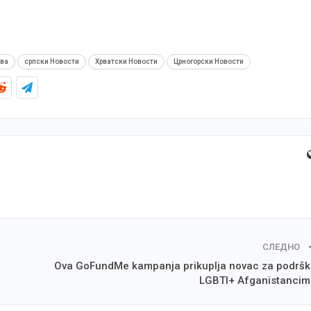
ава
српски Новости
Хрватски Новости
Црногорски Новости
СЛЕДНО
Ova GoFundMe kampanja prikuplja novac za podrš
LGBTI+ Afganistanci