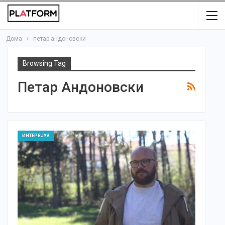
Дома
петар андоновски
Browsing Tag
Петар Андоновски
ИНТЕРВЈУА