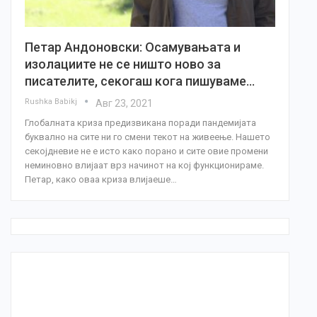
Петар Андоновски: Осамувањата и
изолациите не се ништо ново за
писателите, секогаш кога пишуваме…
Rushka Babikj
Авг 23, 2021
Глобалната криза предизвикана поради пандемијата
буквално на сите ни го смени текот на живеење. Нашето
секојдневие не е исто како порано и сите овие промени
неминовно влијаат врз начинот на кој функционираме.
Петар, како оваа криза влијаеше…