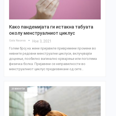
Како пандемијата ги истакна табуата
околу менструалниот циклус
Gala Naseva
Ное 3, 2021
Голем број на жени пријавиле привремени промени во
нивните редовни менструални циклуси, вклучувајќи
доцнење, пообилно вагинално крварење или поголема
физичка болка. Пријавени се неправилности во
менструалниот циклус предизвикани од сите…
25 МИНУТИ