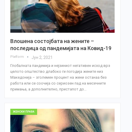
Влошена состојбата на жените –
последица од пандемијата на Ковид-19
Platform
Јун 2, 2021
Глобалната пандемија и нејзиниот негативен исход врз
целото општество длабоко ги погодија жените низ
Македонија – зголемен процент на жени останаа без
работа или се соочија со сериозен пад на месечните
примања, а дополнително, пристапот до…
ЖЕНСКИ ПРАВА