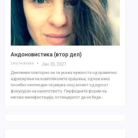
Андоновистика (втор дел)
Leni Frckoska
Јан 30, 2021
Деновиве повторно ни се укажа нужноста од правилно
адресирање на комплексните прашања, од кои како
посебно неопходен се јавува оној аспект од курсот
фокусуран на насилството. Перфидните форми на
нагова манифестација, потенцијалот да не биде…