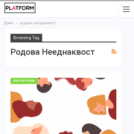
Дома
родова нееднаквост
Browsing Tag
Родова Нееднаквост
ЖЕНСКИ ПРАВА