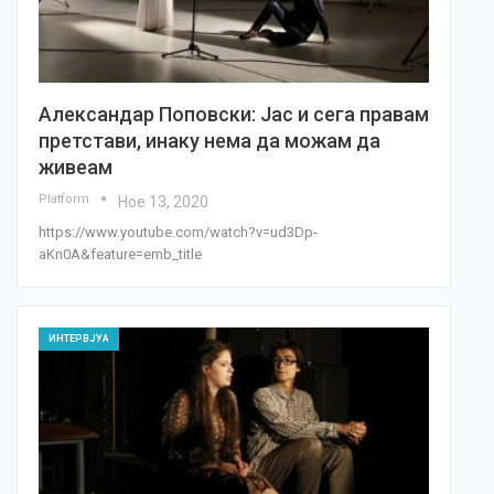
Александар Поповски: Јас и сега правам
претстави, инаку нема да можам да
живеам
Platform
Ное 13, 2020
https://www.youtube.com/watch?v=ud3Dp-
aKn0A&feature=emb_title
ИНТЕРВЈУА