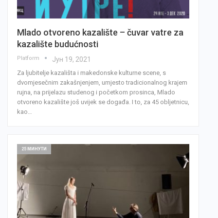
Mlado otvoreno kazalište – čuvar vatre za
kazalište budućnosti
Platform
Јун 19, 2021
Za ljubitelje kazališta i makedonske kulturne scene, s
dvomjesečnim zakašnjenjem, umjesto tradicionalnog krajem
rujna, na prijelazu studenog i početkom prosinca, Mlado
otvoreno kazalište još uvijek se događa. I to, za 45 obljetnicu,
kao…
25 МИНУТИ