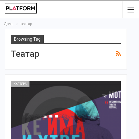
Дома
театар
Browsing Tag
Театар
КУЛТУРА