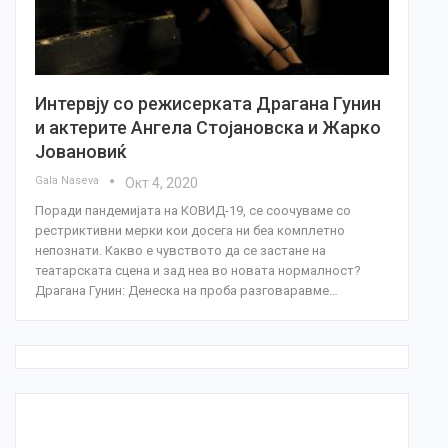
Интервју со режисерката Драгана Гунин
и актерите Ангела Стојановска и Жарко
Јовановиќ
Gala Naseva
Окт 4, 2020
Поради пандемијата на КОВИД-19, се соочуваме со
рестриктивни мерки кои досега ни беа комплетно
непознати. Какво е чувството да се застане на
театарската сцена и зад неа во новата нормалност?
Драгана Гунин: Денеска на проба разговаравме…