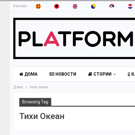
Контакт
ДОМА
НОВОСТИ
СТОРИИ
К
Дома
тихи океан
Browsing Tag
Тихи Океан