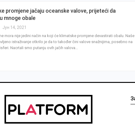
ke promjene jačaju oceanske valove, prijeteći da
ju mnoge obale
Јун 14, 2021
ne mora nije jedini način na koji će klimatske promjene devastirati obalu. Naše
ljeno istraživanje otkrilo je da to također čini valove snažnijima, posebno na
sferi. Nacrtali smo putanju ovih jačih valova…
З