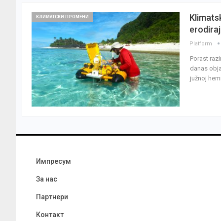
Klimats
КЛИМАТСКИ ПРОМЕНИ
erodira
Platform
Porast razi
danas objav
južnoj hemi
Импресум
За нас
Партнери
Контакт