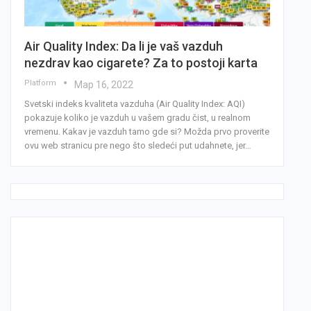
Air Quality Index: Da li je vaš vazduh
nezdrav kao cigarete? Za to postoji karta
Platform
Мар 16, 2022
Svetski indeks kvaliteta vazduha (Air Quality Index: AQI)
pokazuje koliko je vazduh u vašem gradu čist, u realnom
vremenu. Kakav je vazduh tamo gde si? Možda prvo proverite
ovu web stranicu pre nego što sledeći put udahnete, jer…