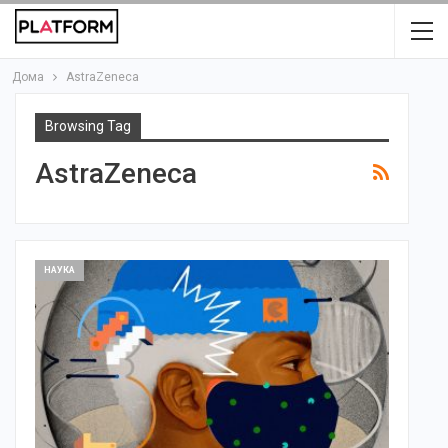
Дома
AstraZeneca
Browsing Tag
AstraZeneca
НАУКА