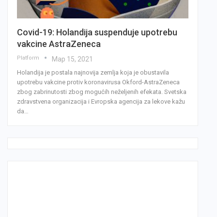
Covid-19: Holandija suspenduje upotrebu
vakcine AstraZeneca
Platform
Мар 15, 2021
Holandija je postala najnovija zemlja koja je obustavila
upotrebu vakcine protiv koronavirusa Okford-AstraZeneca
zbog zabrinutosti zbog mogućih neželjenih efekata. Svetska
zdravstvena organizacija i Evropska agencija za lekove kažu
da…