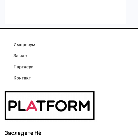
Импресум
За нас
Партнери
Контакт
Заследете Нѐ