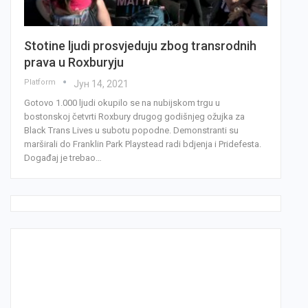
Stotine ljudi prosvjeduju zbog transrodnih
prava u Roxburyju
Platform
Јун 14, 2021
Gotovo 1.000 ljudi okupilo se na nubijskom trgu u
bostonskoj četvrti Roxbury drugog godišnjeg ožujka za
Black Trans Lives u subotu popodne. Demonstranti su
marširali do Franklin Park Playstead radi bdjenja i Pridefesta.
Događaj je trebao…