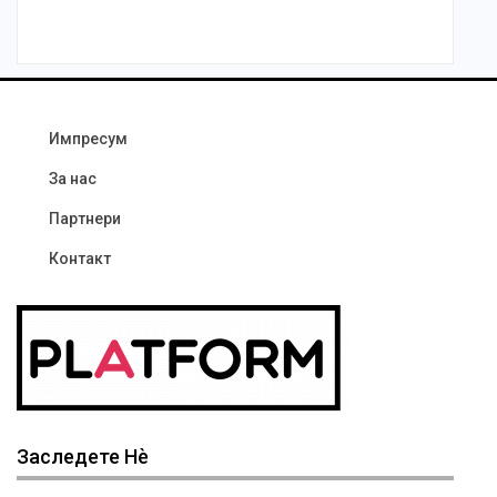
Импресум
За нас
Партнери
Контакт
Заследете Нѐ