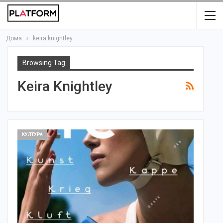
Дома
keira knightley
Browsing Tag
Keira Knightley
КУЛТУРА