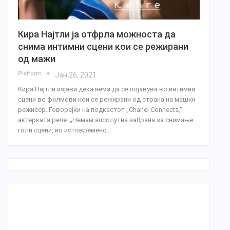
Кира Најтли ја отфрла можноста да
снима интимни сцени кои се режирани
од мажи
Platform
Јан 26, 2021
Кира Најтли изјави дека нема да се појавува во интимни
сцени во филмови кои се режирани од страна на машки
режисер. Говорејќи на подкастот „Chanel Connects,“
актерката рече: „Немам апсолутна забрана за снимање
голи сцени, но истовремено…