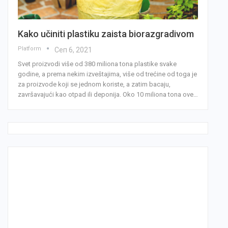
Kako učiniti plastiku zaista biorazgradivom
Platform
Сеп 6, 2021
Svet proizvodi više od 380 miliona tona plastike svake
godine, a prema nekim izveštajima, više od trećine od toga je
za proizvode koji se jednom koriste, a zatim bacaju,
završavajući kao otpad ili deponija. Oko 10 miliona tona ove…