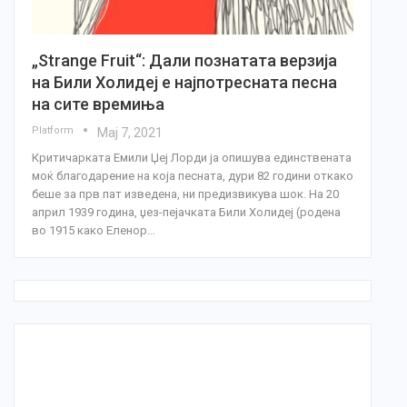
„Strange Fruit“: Дали познатата верзија
на Били Холидеј е најпотресната песна
на сите времиња
Platform
Мај 7, 2021
Критичарката Емили Џеј Лорди ја опишува единствената
моќ благодарение на која песната, дури 82 години откако
беше за прв пат изведена, ни предизвикува шок. На 20
април 1939 година, џез-пејачката Били Холидеј (родена
во 1915 како Еленор…