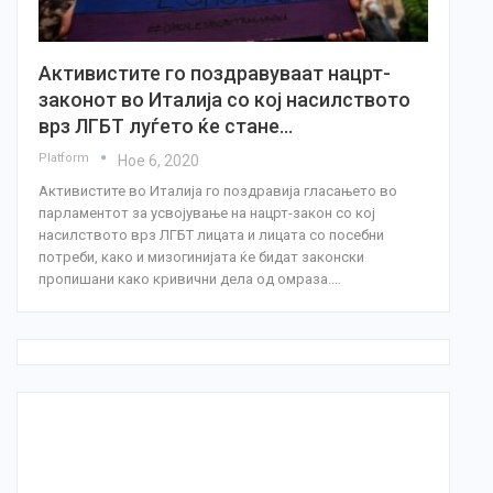
Активистите го поздравуваат нацрт-
законот во Италија со кој насилството
врз ЛГБТ луѓето ќе стане…
Platform
Ное 6, 2020
Активистите во Италија го поздравија гласањето во
парламентот за усвојување на нацрт-закон со кој
насилството врз ЛГБТ лицата и лицата со посебни
потреби, како и мизогинијата ќе бидат законски
пропишани како кривични дела од омраза.…