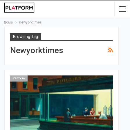
Дома
newyorktimes
Browsing Tag
Newyorktimes
КУЛТУРА