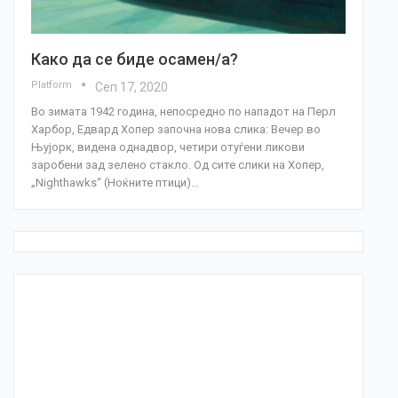
Како да се биде осамен/а?
Platform
Сеп 17, 2020
Во зимата 1942 година, непосредно по нападот на Перл
Харбор, Едвард Хопер започна нова слика: Вечер во
Њујорк, видена однадвор, четири отуѓени ликови
заробени зад зелено стакло. Од сите слики на Хопер,
„Nighthawks“ (Ноќните птици)
…