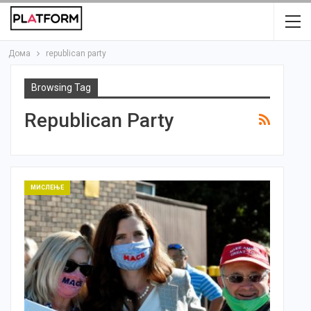
Дома
republican party
Browsing Tag
Republican Party
МИСЛЕЊЕ