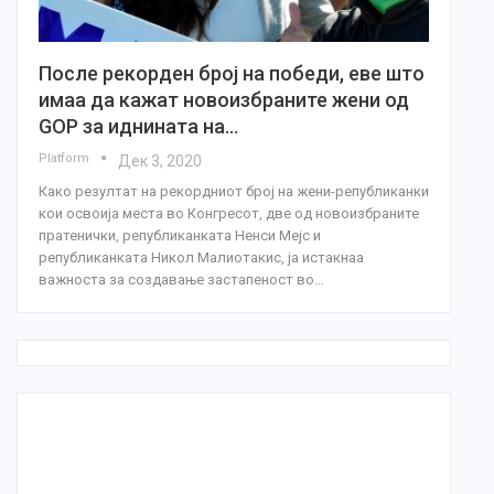
После рекорден број на победи, еве што
имаа да кажат новоизбраните жени од
GOP за иднината на…
Platform
Дек 3, 2020
Како резултат на рекордниот број на жени-републиканки
кои освоија места во Конгресот, две од новоизбраните
пратенички, републиканката Ненси Мејс и
републиканката Никол Малиотакис, ја истакнаа
важноста за создавање застапеност во…