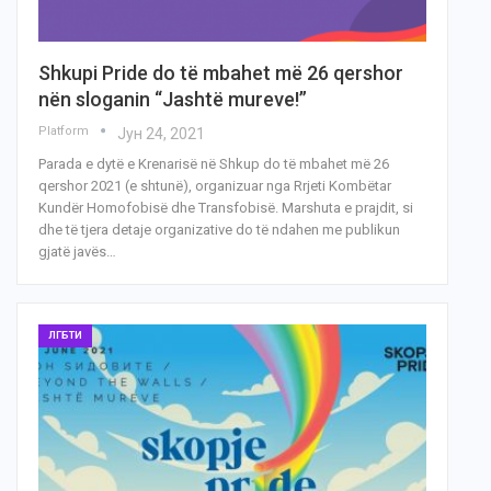
Shkupi Pride do të mbahet më 26 qershor
nën sloganin “Jashtë mureve!”
Platform
Јун 24, 2021
Parada e dytë e Krenarisë në Shkup do të mbahet më 26
qershor 2021 (e shtunë), organizuar nga Rrjeti Kombëtar
Kundër Homofobisë dhe Transfobisë. Marshuta e prajdit, si
dhe të tjera detaje organizative do të ndahen me publikun
gjatë javës…
ЛГБТИ