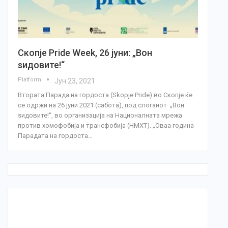
Скопје Pride Week, 26 јуни: „Вон
ѕидовите!“
Platform
Јун 23, 2021
Втората Парада на гордоста (Skopje Pride) во Скопје ќе
се одржи на 26 јуни 2021 (сабота), под слоганот „Вон
ѕидовите!“, во организација на Националната мрежа
против хомофобија и трансфобија (НМХТ). „Оваа година
Парадата на гордоста…