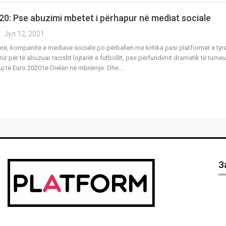
20: Pse abuzimi mbetet i përhapur në mediat sociale
Јул 12, 2021
erë, kompanitë e mediave sociale po përballen me kritika pasi platformat e tyr
ur për të abuzuar racisht lojtarët e futbollit, pas përfundimit dramatik të turneu
j të Euro 2020 të Dielën në mbrëmje. Dhe…
З