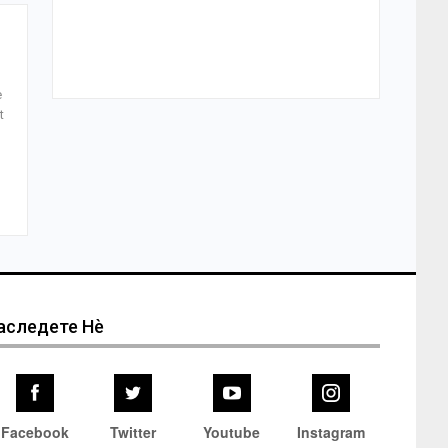
e
t
аследете Нѐ
Facebook
Twitter
Youtube
Instagram