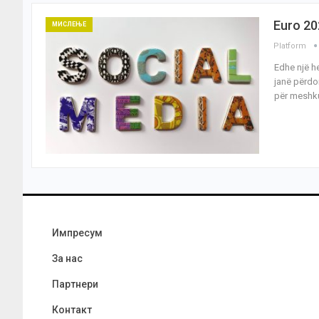
Euro 20
МИСЛЕЊЕ
Platform
Edhe një h
janë përdor
për meshku
Импресум
За нас
Партнери
Контакт