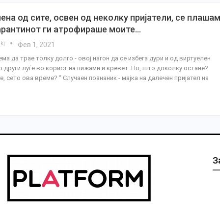
ена од сите, освен од неколку пријатели, се плаша
арантинот ги атрофираше моите…
ikj
Фев 1, 2021
ма да трае толку долго - овој нагон да се избега дури и од виртуелен
о други луѓе во корист на пижами и кревет. Но, што доколку остане?
е, сето ова време? “ Случаен познаник - мајка на далечен пријател на
З