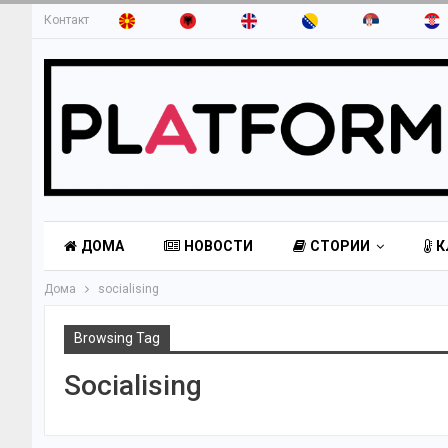
Контакт
ДОМА
НОВОСТИ
СТОРИИ
К
Дома
socialising
Browsing Tag
Socialising