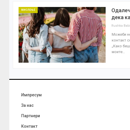
Одалеч
МИСЛЕЊЕ
дека к
Rushka Bab
Можеби не
контакт с
„Како беш
моите…
Импресум
За нас
Партнери
Контакт