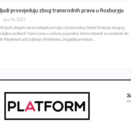
 ljudi prosvjeduju zbog transrodnih prava u Roxburyju
Јун 14, 2021
00 ljudi okupilo se na nubijskom trgu u bostonskoj četvrti Roxbury drugog
ožujka za Black Trans Lives u subotu popodne. Demonstranti su marširali do
rk Playstead radi bdjenja i Pridefesta. Događaj je trebao…
З