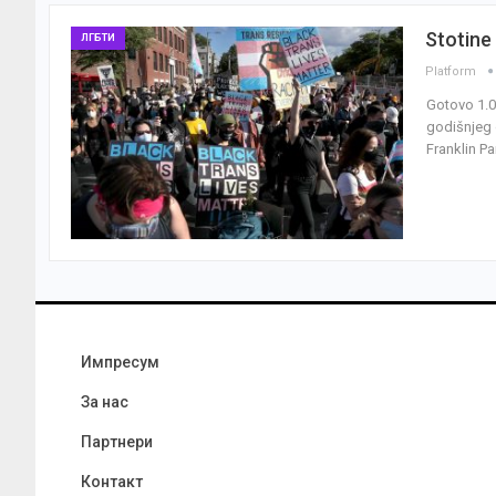
Stotine
ЛГБТИ
Platform
Gotovo 1.0
godišnjeg 
Franklin Pa
Импресум
За нас
Партнери
Контакт