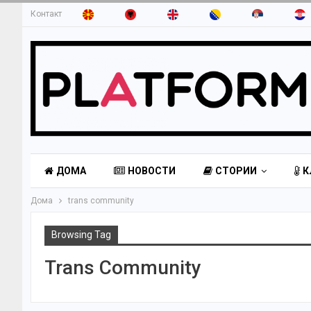
Контакт
ДОМА
НОВОСТИ
СТОРИИ
К
Дома
trans community
Browsing Tag
Trans Community