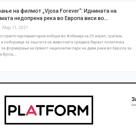
ање на филмот „Vjosa Forever“: Иднината на
емата недопрена река во Европа виси во…
Мар 11, 2021
стојните парламентарни избори во Албанија на 25 април, граѓани,
 и поборници за заштита на животната средина бараат политичка
за формирање на првиот национален парк на диви реки во Европа за
а Вјоса,…
З