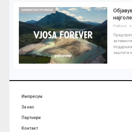
Објавув
КЛИМАТСКИ ПРОМЕНИ
најгол
Platform
Пред прет
активисти
поддршка 
заштита н
Импресум
За нас
Партнери
Контакт