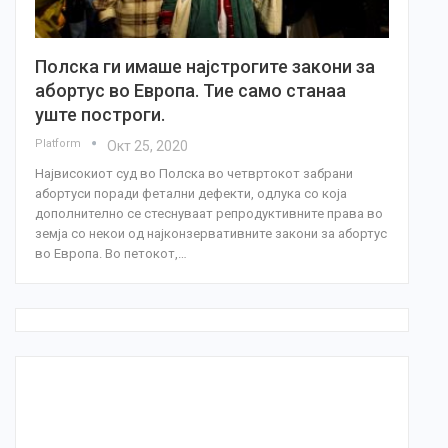
Полска ги имаше најстрогите закони за
абортус во Европа. Тие само станаа
уште построги.
Platform
Окт 25, 2020
Највисокиот суд во Полска во четвртокот забрани
абортуси поради фетални дефекти, одлука со која
дополнително се стеснуваат репродуктивните права во
земја со некои од најконзервативните закони за абортус
во Европа. Во петокот,…