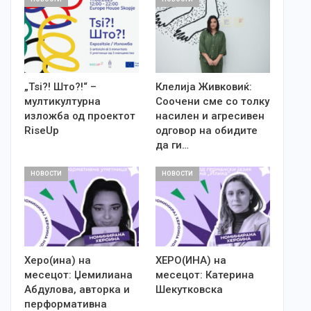
„Tsi?! Што?!“ –
Клелија Живковиќ:
мултикултурна
Соочени сме со толку
изложба од проектот
насилен и агресивен
RiseUp
одговор на обидите
да ги…
НОВОСТИ
НОВОСТИ
Херо(ина) на
ХЕРО(ИНА) на
месецот: Џемилиана
месецот: Катерина
Абдулова, авторка и
Шекутковска
перформативна