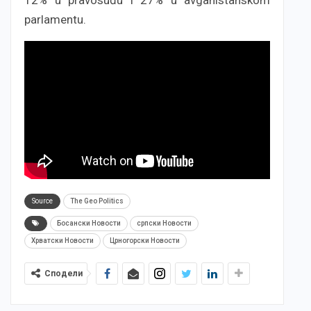
12% u pravosuđu i 27% u avganistanskom
parlamentu.
Source
The Geo Politics
Босански Новости
српски Новости
Хрватски Новости
Црногорски Новости
Сподели