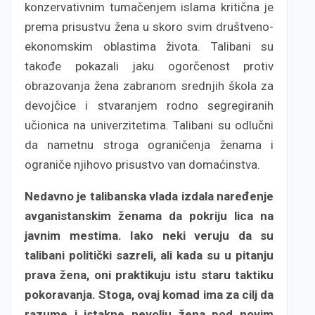
konzervativnim tumačenjem islama kritična je
prema prisustvu žena u skoro svim društveno-
ekonomskim oblastima života. Talibani su
takođe pokazali jaku ogorčenost protiv
obrazovanja žena zabranom srednjih škola za
devojčice i stvaranjem rodno segregiranih
učionica na univerzitetima. Talibani su odlučni
da nametnu stroga ograničenja ženama i
ograniče njihovo prisustvo van domaćinstva.
Nedavno je talibanska vlada izdala naređenje
avganistanskim ženama da pokriju lica na
javnim mestima. Iako neki veruju da su
talibani politički sazreli, ali kada su u pitanju
prava žena, oni praktikuju istu staru taktiku
pokoravanja. Stoga, ovaj komad ima za cilj da
razume i istakne nevolju žena pod novim