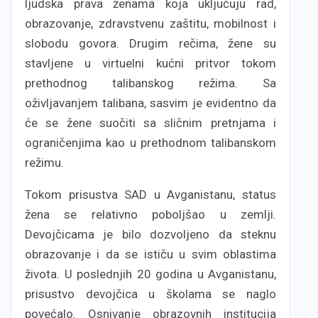
ljudska prava ženama koja uključuju rad,
obrazovanje, zdravstvenu zaštitu, mobilnost i
slobodu govora. Drugim rečima, žene su
stavljene u virtuelni kućni pritvor tokom
prethodnog talibanskog režima. Sa
oživljavanjem talibana, sasvim je evidentno da
će se žene suočiti sa sličnim pretnjama i
ograničenjima kao u prethodnom talibanskom
režimu.
Tokom prisustva SAD u Avganistanu, status
žena se relativno poboljšao u zemlji.
Devojčicama je bilo dozvoljeno da steknu
obrazovanje i da se ističu u svim oblastima
života. U poslednjih 20 godina u Avganistanu,
prisustvo devojčica u školama se naglo
povećalo. Osnivanje obrazovnih institucija