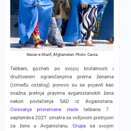
Mazar-e-Sharif, Afghanistan. Photo: Canva
Talibani, poznati po svojoj brutalnosti i
društvenim ograničenjima prema ženama
(između ostalog) ponovo su se pojavili kao
snažna pretnja pravima avganistanskih žena
nakon povlačenja SAD iz Avganistana.
Osnivanje privremene vlade
talibana 7.
septembra 2021. smatra se vidljivom pretnjom
za žene u Avganistanu.
Grupa
sa svojim