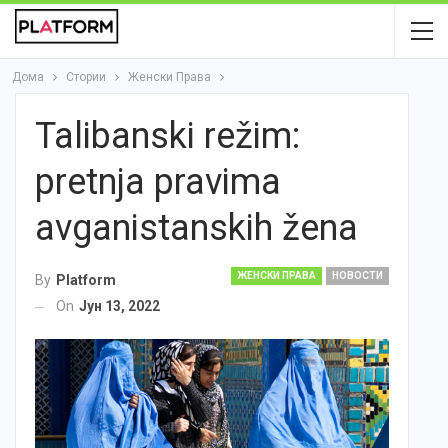
Дома
Стории
Женски Права
Talibanski režim:
pretnja pravima
avganistanskih žena
ЖЕНСКИ ПРАВА
НОВОСТИ
By
Platform
On
Јун 13, 2022