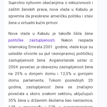
Suprotno njihovim obećanjima o inkluzivnosti i
zaštiti ženskih prava, nova vlada u Kabulu je
spremna da preokrene američku politiku i stavi
žene u virtuelni kućni pritvor.
Nova vlada u Kabulu je takođe lišila žene
političke zastupljenosti
. Nakon raspada
Islamskog Emirata 2001. godine, vlade koje su
usledile otvorile su put ravnopravnoj političkoj
zastupljenosti žena. Avganistanski ustav iz
2004. povećao je obaveznu zastupljenost žena
na 25% u donjem domu i 12,5% u gornjem
domu parlamenta. Tokom poslednjih 20
godina, zastupljenost žena se značajno
povećala u skoro svakom sektoru, uključujući
35% žena u državnim školama kao nastavnice,