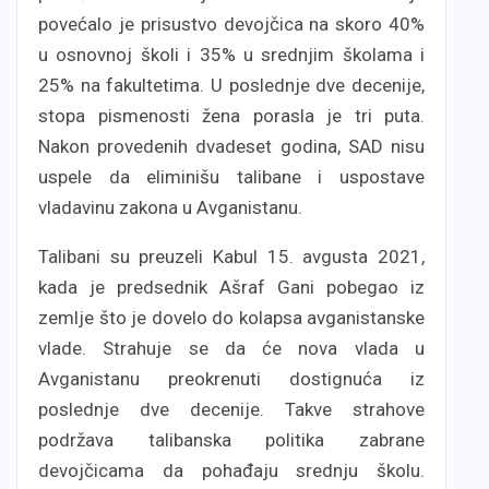
povećalo je prisustvo devojčica na skoro 40%
u osnovnoj školi i 35% u srednjim školama i
25% na fakultetima. U poslednje dve decenije,
stopa pismenosti žena porasla je tri puta.
Nakon provedenih dvadeset godina, SAD nisu
uspele da eliminišu talibane i uspostave
vladavinu zakona u Avganistanu.
Talibani su preuzeli Kabul 15. avgusta 2021,
kada je predsednik Ašraf Gani pobegao iz
zemlje što je dovelo do kolapsa avganistanske
vlade. Strahuje se da će nova vlada u
Avganistanu preokrenuti dostignuća iz
poslednje dve decenije. Takve strahove
podržava talibanska politika zabrane
devojčicama da pohađaju srednju školu.