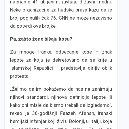
najmanje 41 ubijenim, javljaju državni mediji.
Neke organizacije za ljudska prava kažu da je
broj poginulih čak 76. CNN ne može nezavisno
da potvrdi ove brojke.
Pa, zašto žene šišaju kosu?
Za mnoge Iranke, odsecanje kose – znak
lepote za koju je dekretovano da se krije u
Islamskoj Republici – predstavlja dirljiv oblik
protesta.
„Želimo da im pokažemo da nas ne zanimaju
njihovi standardi, njihova definicija lepote ili
kako oni misle da bismo trebali da izgledamo“,
rekao je 36-godišnji Faezeh Afshan, iranski
hemijski inženjer koji živi u Bolonji, u Italiji, koja