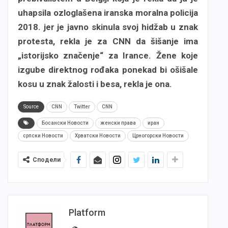
uhapsila ozloglašena iranska moralna policija
2018. jer je javno skinula svoj hidžab u znak
protesta, rekla je za CNN da šišanje ima
„istorijsko značenje“ za Irance. Žene koje
izgube direktnog rođaka ponekad bi ošišale
kosu u znak žalosti i besa, rekla je ona.
Source
CNN
Twitter
CNN
Босански Новости
женски права
иран
српски Новости
Хрватски Новости
Црногорски Новости
Сподели
Platform