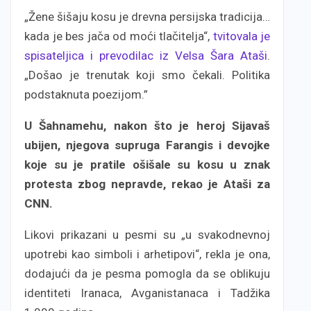
„Žene šišaju kosu je drevna persijska tradicija…
kada je bes jača od moći tlačitelja“,
tvitovala je
spisateljica i prevodilac iz Velsa Šara Ataši
.
„Došao je trenutak koji smo čekali. Politika
podstaknuta poezijom.”
U Šahnamehu, nakon što je heroj Sijavaš
ubijen, njegova supruga Farangis i devojke
koje su je pratile ošišale su kosu u znak
protesta zbog nepravde, rekao je Ataši za
CNN.
Likovi prikazani u pesmi su „u svakodnevnoj
upotrebi kao simboli i arhetipovi“, rekla je ona,
dodajući da je pesma pomogla da se oblikuju
identiteti Iranaca, Avganistanaca i Tadžika