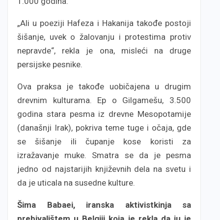
1.000 godina.
„Ali u poeziji Hafeza i Hakanija takođe postoji
šišanje, uvek o žalovanju i protestima protiv
nepravde“, rekla je ona, misleći na druge
persijske pesnike.
Ova praksa je takođe uobičajena u drugim
drevnim kulturama. Ep o Gilgamešu, 3.500
godina stara pesma iz drevne Mesopotamije
(današnji Irak), pokriva teme tuge i očaja, gde
se šišanje ili čupanje kose koristi za
izražavanje muke. Smatra se da je pesma
jedno od najstarijih književnih dela na svetu i
da je uticala na susedne kulture.
Šima Babaei, iranska aktivistkinja sa
prebivalištem u Belgiji koja je rekla da ju je