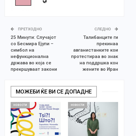
ПРЕТХОДНО
СЛЕДНО
25 Минути: Случајот
Талибанците ги
со Бесмира Ејупи –
прекинаа
симбол на
авганистанките кои
нефункционална
протестираа во знак
држава во која се
на поддршка кон
прекршуваат закони
жените во Иран
МОЖЕБИ ЌЕ ВИ СЕ ДОПАДНЕ
НОВОСТИ
НОВОСТИ