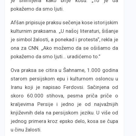
je snimljena kako brije kosu. „To je da
pokažemo da smo ljuti.
Afšan pripisuje praksu sečenja kose istorijskim
kulturnim praksama. „U našoj literaturi, šišanje
je simbol žalosti, a ponekad i protesta“, rekla je
ona za CNN. „Ako možemo da se ošišamo da
pokažemo da smo ljuti… uradićemo to.”
Ova praksa se citira u Šahname, 1.000 godina
starom persijskom epu i kulturnom osloncu u
Iranu koji je napisao Ferdovsi. Sačinjena od
skoro 60.000 stihova, pesma priča priče o
kraljevima Persije i jedno je od najvažnijih
književnih dela na persijskom jeziku. U više od
jednog primera kroz epsko delo, kosa se čupa
u činu žalosti.