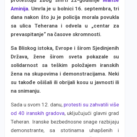
Aminija
. Umrla je u bolnici 16. septembra, tri
dana nakon što ju je policija morala povukla
sa ulica Teherana i odvela u „centar za
prevaspitanje“ na časove skromnosti.
Sa Bliskog istoka, Evrope i širom Sjedinjenih
Država, žene širom sveta pokazale su
solidarnost sa teškim položajem iranskih
žena na skupovima i demonstracijama. Neki
su takođe ošišali ili obrijali kosu u javnosti ili
na snimanju.
Sada u svom 12. danu,
protesti su zahvatili više
od 40 iranskih gradova
, uključujući glavni grad
Teheran. Iranske bezbednosne snage razbijaju
demonstrante, sa stotinama uhapšenih i