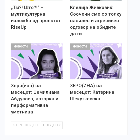
„Tsi?! Што?!“ –
Клелија Живковиќ:
мултикултурна
Соочени сме со толку
изложба од проектот
насилен и агресивен
RiseUp
одговор на обидите
да ги…
НОВОСТИ
НОВОСТИ
Херо(ина) на
ХЕРО(ИНА) на
месецот: Џемилиана
месецот: Катерина
Абдулова, авторка и
Шекутковска
перформативна
уметница
ПРЕТХОДНО
СЛЕДНО