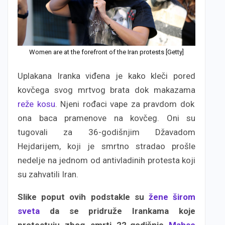
Women are at the forefront of the Iran protests [Getty]
Uplakana Iranka viđena je kako kleči pored
kovčega svog mrtvog brata dok makazama
reže kosu
. Njeni rođaci vape za pravdom dok
ona baca pramenove na kovčeg. Oni su
tugovali za 36-godišnjim Džavadom
Hejdarijem, koji je smrtno stradao prošle
nedelje na jednom od antivladinih protesta koji
su zahvatili Iran.
Slike poput ovih podstakle su
žene širom
sveta
da se pridruže Irankama koje
protestuju zbog smrti 22-godišnje
Mahse