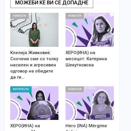
МОЖЕБИ ЌЕ ВИ СЕ ДОПАДНЕ
НОВОСТИ
НОВОСТИ
Клелија Живковиќ:
ХЕРО(ИНА) на
Соочени сме со толку
месецот: Катерина
насилен и агресивен
Шекутковска
одговор на обидите
да ги…
ИНТЕРВЈУА
НОВОСТИ
ХЕРО(ИНА) на
Hero (INA) Mërgime