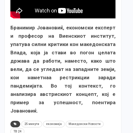
Бранимир Јовановиќ, економски експерт
и професор на Виенскиот институт,
упатува силни критики кон македонската
Влада, која ја стави во погон целата
држава да работи, наместо, како што
вели, да се угледаат на западните земји,
кои наметнаа рестрикции заради
пандемијата. Во тој контекст, го
анализира австрискиот концепт, кој е
пример за успешност, поентира
Јовановиќ.
25 минути
економија
Македонски Новости
ТВ 24