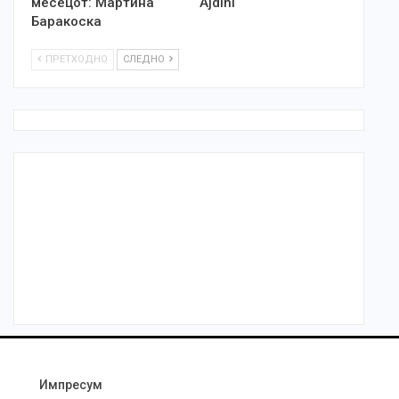
месецот: Мартина
Ajdini
Баракоска
ПРЕТХОДНО
СЛЕДНО
Импресум