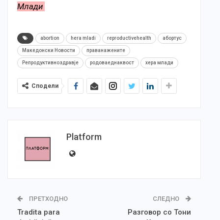
Млади
abortion
hera mladi
reproductivehealth
абортус
Македонски Новости
праванажените
Репродуктивноздравје
родоваеднаквост
хера млади
Сподели
Platform
ПРЕТХОДНО
СЛЕДНО
Tradita para
Разговор со Тони