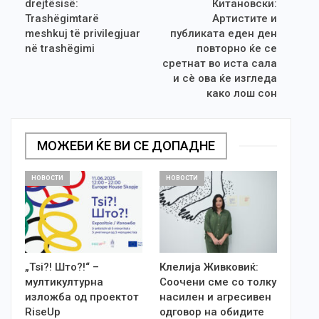
drejtësisë:
Китановски:
Trashëgimtarë
Артистите и
meshkuj të privilegjuar
публиката еден ден
në trashëgimi
повторно ќе се
сретнат во иста сала
и сè ова ќе изгледа
како лош сон
МОЖЕБИ ЌЕ ВИ СЕ ДОПАДНЕ
НОВОСТИ
НОВОСТИ
„Tsi?! Што?!“ –
Клелија Живковиќ:
мултикултурна
Соочени сме со толку
изложба од проектот
насилен и агресивен
RiseUp
одговор на обидите