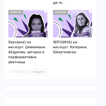
да ги…
НОВОСТИ
НОВОСТИ
Херо(ина) на
ХЕРО(ИНА) на
месецот: Џемилиана
месецот: Катерина
Абдулова, авторка и
Шекутковска
перформативна
уметница
ПРЕТХОДНО
СЛЕДНО