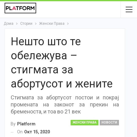
Дома
Стории
Женски Права
Нешто што те
обележува –
стигмата за
абортусот и жените
Стигмата за абортусот постои и покрај
промената на законот за прекин на
бременоста, и тоа во 21 век
ЖЕНСКИ ПРАВА
НОВОСТИ
By
Platform
On
Окт 15, 2020