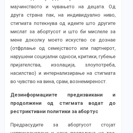
мајчинството и чувањето на децата. Од
друга страна пак, на индивидуално ниво,
стигмата потекнува од идеите што другите
мислат за абортусот и што би мислеле за
мене доколку моето искуство се дознае
(отфрлање од семејството или партнерот,
нарушени социјални односи, критики, губење
пријателства, изолација, злоупотреба,
насилство) и интернализирање на стигмата
во чувство на вина, срам, вознемиреност.
Дезинформациите предизвикани и
продолжени од стигмата водат до
рестриктивни политики за абортус
Предрасудите за абортусот стојат
неприкосновени и како последица на тоа,