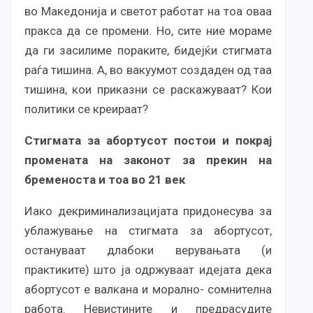
во Македонија и светот работат на тоа оваа
пракса да се промени. Но, сите ние мораме
да ги засилиме пораките, бидејќи стигмата
раѓа тишина. А, во вакуумот создаден од таа
тишина, кои приказни се раскажуваат? Кои
политики се креираат?
Стигмата за абортусот постои и покрај
промената на законот за прекин на
бременоста и тоа во 21 век
Иако декриминализацијата придонесува за
ублажување на стигмата за абортусот,
остануваат длабоки верувањата (и
практиките) што ја одржуваат идејата дека
абортусот е валкана и морално- сомнителна
работа. Невистините и предрасудите