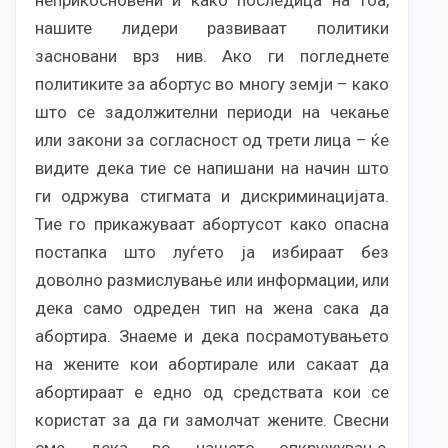
нашите лидери развиваат политики
засновани врз нив. Ако ги погледнете
политиките за абортус во многу земји – како
што се задолжителни периоди на чекање
или закони за согласност од трети лица – ќе
видите дека тие се напишани на начин што
ги одржува стигмата и дискриминацијата.
Тие го прикажуваат абортусот како опасна
постапка што луѓето ја избираат без
доволно размислување или информации, или
дека само одреден тип на жена сака да
абортира. Знаеме и дека посрамотувањето
на жените кои абортирале или сакаат да
абортираат е едно од средствата кои се
користат за да ги замолчат жените. Свесни
сме дека во нашето опкружување,