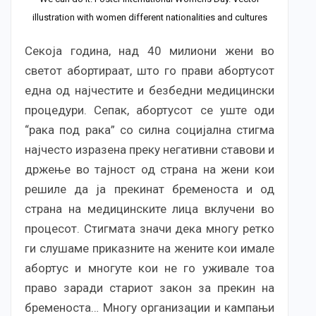
illustration with women different nationalities and cultures
Секоја година, над 40 милиони жени во
светот абортираат, што го прави абортусот
една од најчестите и безбедни медицински
процедури. Сепак, абортусот се уште оди
“рака под рака” со силна социјална стигма
најчесто изразена преку негативни ставови и
држење во тајност од страна на жени кои
решиле да ја прекинат бременоста и од
страна на медицинските лица вклучени во
процесот. Стигмата значи дека многу ретко
ги слушаме приказните на жените кои имале
абортус и многуте кои не го уживале тоа
право заради стариот закон за прекин на
бременоста… Многу организации и кампањи