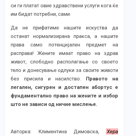
си ги платат овие здравствени услуги кога ќе
им бидат потребни, сами.
Да не прифатиме нашите искуства да
останат нормализирана пракса, а нашите
права само потенцијален предмет на
расправа! Жените имаат право на здрав
живот, слободно располагање со своето
тело и донесување одлуки за своите животи
без присила и насилство.
Правото на
легален, сигурен и достапен абортус е
фундаментално право на жените и избор
што не зависи од ничие мислење.
Авторка: Климентина Димовска,
Хера