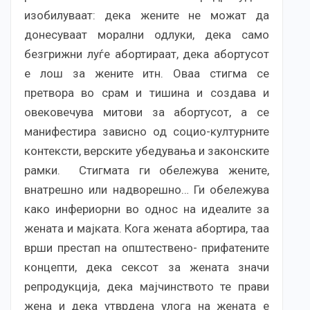
изобилуваат: дека жените не можат да
донесуваат морални одлуки, дека само
безгрижни луѓе абортираат, дека абортусот
е лош за жените итн. Оваа стигма се
претвора во срам и тишина и создава и
овековечува митови за абортусот, а се
манифестира зависно од социо-културните
контексти, верските убедувања и законските
рамки. Стигмата ги обележува жените,
внатрешно или надворешно… Ги обележува
како инфериорни во однос на идеалите за
жената и мајката. Кога жената абортира, таа
врши престап на општествено- прифатените
концепти, дека сексот за жената значи
репродукција, дека мајчинството те прави
жена и дека утврдена улога на жената е