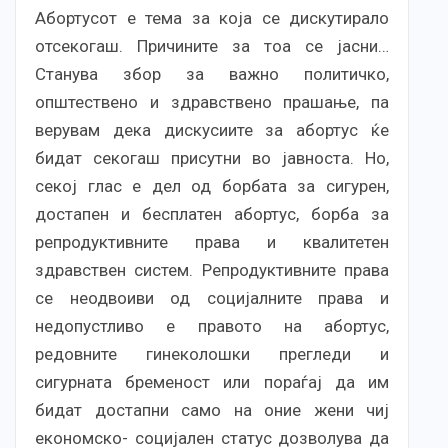
Абортусот е тема за која се дискутирало
отсекогаш. Причините за тоа се јасни…
Станува збор за важно политичко,
општествено и здравствено прашање, па
верувам дека дискусиите за абортус ќе
бидат секогаш присутни во јавноста. Но,
секој глас е дел од борбата за сигурен,
достапен и бесплатен абортус, борба за
репродуктивните права и квалитетен
здравствен систем. Репродуктивните права
се неодвоиви од социјалните права и
недопустливо е правото на абортус,
редовните гинеколошки прегледи и
сигурната бременост или пораѓај да им
бидат достапни само на оние жени чиј
економско- социјален статус дозволува да