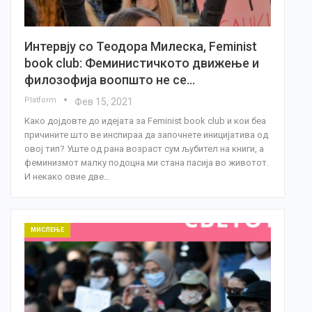
Интервју со Теодора Милеска, Feminist
book club: Феминистичкото движење и
филозофија воопшто не се…
Platform
Фев 15, 2021
Како дојдовте до идејата за Feminist book club и кои беа
причините што ве инспираа да започнете иницијатива од
овој тип? Уште од рана возраст сум љубител на книги, а
феминизмот малку подоцна ми стана пасија во животот.
И некако овие две…
МИСЛЕЊЕ