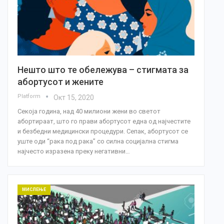
Нешто што те обележува – стигмата за
абортусот и жените
Platform
Окт 15, 2020
Секоја година, над 40 милиони жени во светот
абортираат, што го прави абортусот една од најчестите
и безбедни медицински процедури. Сепак, абортусот се
уште оди “рака под рака” со силна социјална стигма
најчесто изразена преку негативни…
МИСЛЕЊЕ