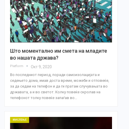
Што моментално им смета на младите
во нашата држава?
Platform
Окт 9, 2020
Во последниот период, поради самоизолацијата и
седењето дома, имав доста време, можеби и отповеќе,
за да седам на телефон и да ги пратам случувањата во
државата, а и во светот. Колку повеќе скролав на
телефонот толку повеќе запаѓав во…
МИСЛЕЊЕ