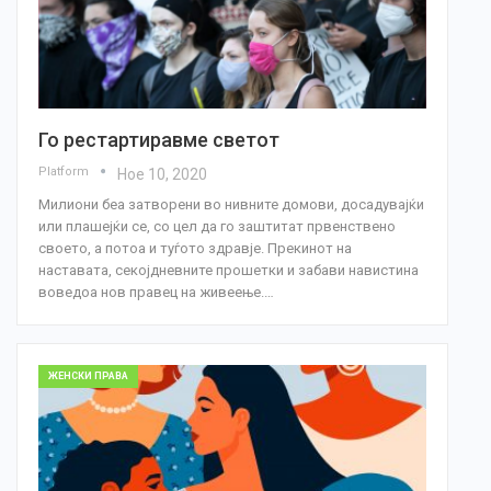
Го рестартиравме светот
Platform
Ное 10, 2020
Милиони беа затворени во нивните домови, досадувајќи
или плашејќи се, со цел да го заштитат првенствено
своето, а потоа и туѓото здравје. Прекинот на
наставата, секојдневните прошетки и забави навистина
воведоа нов правец на живеење.…
ЖЕНСКИ ПРАВА