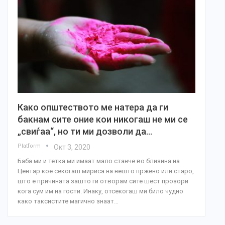
Како општеството ме натера да ги
бакнам сите оние кои никогаш не ми се
„свиѓаа“, но ти ми дозволи да…
Platform
Окт 3, 2020
Баба ми и тетка ми имаат мало станче во близина на
Центар кое секогаш мириса на нешто пржено или старо,
што е причината зашто ги отворам сите шест прозори
кога сум им на гости. Инаку, отсекогаш ми било чудно
како таксистите магично знаат…