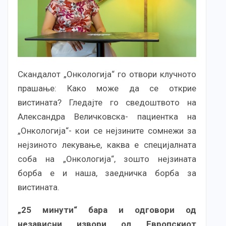
Скандалот „Онкологија“ го отвори клучното
прашање: Како може да се открие
вистината? Гледајте го сведоштвото на
Александра Величковска- пациентка на
„Онкологија“- кои се нејзините сомнежи за
нејзиното лекување, каква е специјалната
соба на „Онкологија“, зошто нејзината
борба е и наша, заедничка борба за
вистината.
„25 минути“ бара и одговори од
независни извори од Европскиот