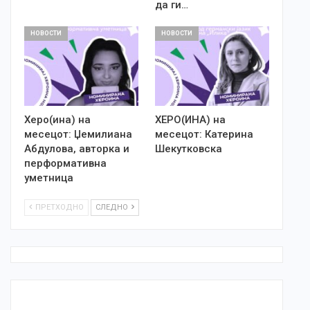
да ги…
НОВОСТИ
НОВОСТИ
Херо(ина) на
ХЕРО(ИНА) на
месецот: Џемилиана
месецот: Катерина
Абдулова, авторка и
Шекутковска
перформативна
уметница
ПРЕТХОДНО
СЛЕДНО