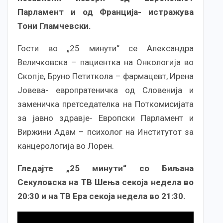
Парламент и од Франција- истражува
Тони Гламчевски.
Гости во „25 минути“ се Александра
Величковска – пациентка на Онкологија во
Скопје, Бруно Петиткола – фармацевт, Ирена
Јовева- европратеничка од Словенија и
заменичка претседателка на Поткомисијата
за јавно здравје- Европски Парламент и
Виржини Адам – психолог на Институтот за
канцерологија во Лорен.
Гледајте „25 минути“ со Биљана
Секуловска на ТВ Шења секоја недела во
20:30 и на ТВ Ера секоја недела во 21:30.