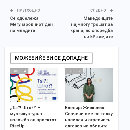
ПРЕТХОДНО
СЛЕДНО
Се одбележа
Македонците
Меѓународниот ден
најмногу трошат за
на младите
храна, во споредба
со ЕУ земјите
МОЖЕБИ ЌЕ ВИ СЕ ДОПАДНЕ
НОВОСТИ
НОВОСТИ
„Tsi?! Што?!“ –
Клелија Живковиќ:
мултикултурна
Соочени сме со толку
изложба од проектот
насилен и агресивен
RiseUp
одговор на обидите