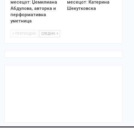
месецот: Џемилиана
месецот: Катерина
Абдулова, авторка и
Шекутковска
перформативна
уметница
ПРЕТХОДНО
СЛЕДНО