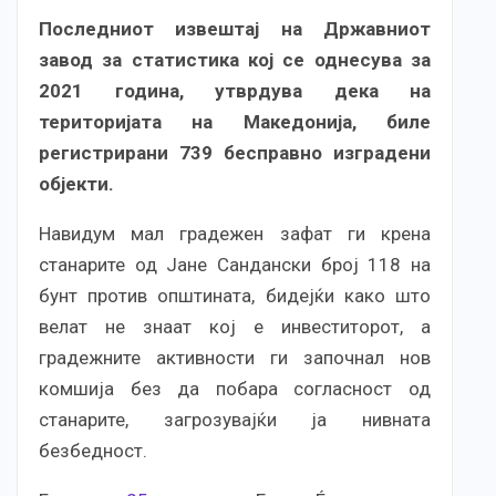
Последниот извештај на Државниот
завод за статистика кој се однесува за
2021 година, утврдува дека на
територијата на Македонија, биле
регистрирани 739 бесправно изградени
објекти.
Навидум мал градежен зафат ги крена
станарите од Јане Сандански број 118 на
бунт против општината, бидејќи како што
велат не знаат кој е инвеститорот, а
градежните активности ги започнал нов
комшија без да побара согласност од
станарите, загрозувајќи ја нивната
безбедност.