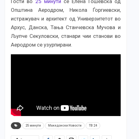
Гости во
25 минути
се Елена Ѓошевска од
Општина Аеродром, Никола Ѓоргиевски,
истражувач и архитект од Универзитетот во
Архус, Данска, Тања Станчевска Мучова и
Љупче Секуловски, станари чии станови во
Аеродром се узурпирани.
25 минути
Македонски Новости
ТВ 24