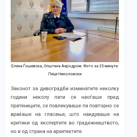
Елена Ѓошевска, Општина Аеродром. Фото за 25 минути:
Пеце Николовски
Законот за дивоградби изминатите неколку
години неколу пати се наоѓаше пред
пратениците, се повлекуваше па повторно се
враќаше на гласање, што наидуваше на
критики од експертите во градежништвото,
но и од страна на архитектите.