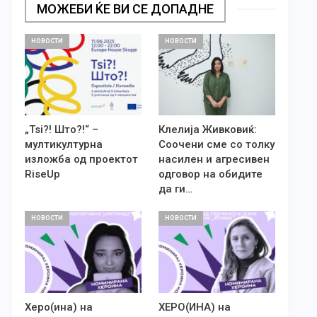
МОЖЕБИ ЌЕ ВИ СЕ ДОПАДНЕ
НОВОСТИ
НОВОСТИ
„Tsi?! Што?!“ –
Клелија Живковиќ:
мултикултурна
Соочени сме со толку
изложба од проектот
насилен и агресивен
RiseUp
одговор на обидите
да ги…
НОВОСТИ
НОВОСТИ
Херо(ина) на
ХЕРО(ИНА) на