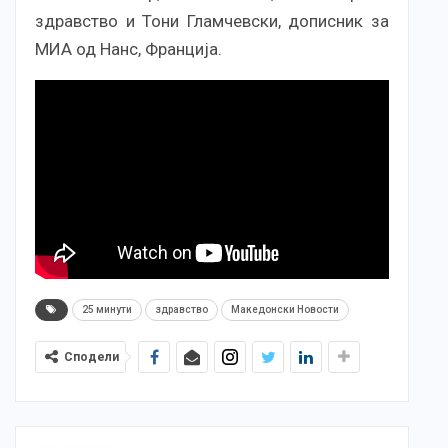
здравство и Тони Гламчевски, дописник за
МИА од Нанс, Франција.
25 минути
здравство
Македонски Новости
Сподели