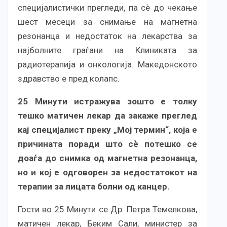
специјалистички прегледи, па сѐ до чекање
шест месеци за снимање на магнетна
резонанца и недостаток на лекарства за
најболните граѓани на Клиниката за
радиотерапија и онкологија. Македонското
здравство е пред колапс.
25 Минути истражува зошто е толку
тешко матичен лекар да закаже преглед
кај специјалист преку „Мој термин“, која е
причината поради што сѐ потешко се
доаѓа до снимка од магнетна резонанца,
но и кој е одговорен за недостатокот на
терапии за лицата болни од канцер.
Гости во 25 Минути се Др. Петра Темелкова,
матичен лекар, Беким Сали, министер за