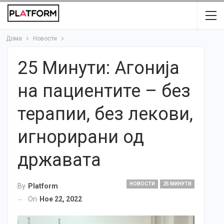
Дома
Новости
25 Минути: Aгонија
на пациентите – без
терапии, без лекови,
игнорирани од
државата
НОВОСТИ
25 МИНУТИ
By
Platform
On
Ное 22, 2022