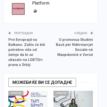
Platform
ПРЕТХОДНО
СЛЕДНО
Prvi Evroprajd na
U promovua Studimi
Balkanu: Zašto će biti
Bazë për Ndërmarrjet
potrebno više od
Sociale në
šetnje da bi se
Maqedoninë e Veriut
ukazalo na LGBTQI+
prava u Srbiji
МОЖЕБИ ЌЕ ВИ СЕ ДОПАДНЕ
НОВОСТИ
НОВОСТИ