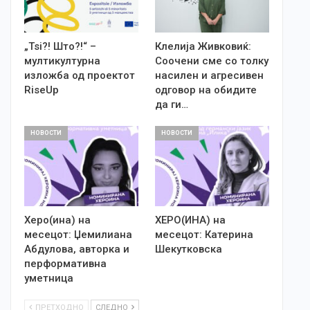
„Tsi?! Што?!“ –
Клелија Живковиќ:
мултикултурна
Соочени сме со толку
изложба од проектот
насилен и агресивен
RiseUp
одговор на обидите
да ги…
НОВОСТИ
НОВОСТИ
Херо(ина) на
ХЕРО(ИНА) на
месецот: Џемилиана
месецот: Катерина
Абдулова, авторка и
Шекутковска
перформативна
уметница
ПРЕТХОДНО
СЛЕДНО