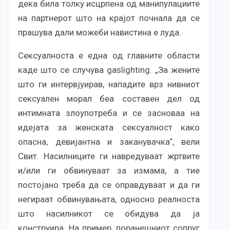
дека била толку исцрпена од манипулациите
на партнерот што на крајот почнала да се
прашува дали можеби навистина е луда.
Сексуалноста е една од главните области
каде што се случува gaslighting. „За жените
што ги интервјуирав, нападите врз нивниот
сексуален морал беа составен дел од
интимната злоупотреба и се засноваа на
идејата за женската сексуалност како
опасна, девијантна и заканувачкa“, вели
Свит. Насилниците ги навредуваат жртвите
и/или ги обвинуваат за измама, а тие
постојано треба да се оправдуваат и да ги
негираат обвинувањата, односно реалноста
што насилникот се обидува да ја
конструира. На пример, поранешниот сопруг