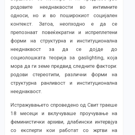
родовите нееднаквости во интимните
односи, но и во поширокиот социјален
контекст. Затоа, неопходно е да се
препознаат повеќекратни и испреплетени
форми на структурна и институционална
нееднаквост за да се дојде до
социолошката теорија за gaslighting, која
мора да ги земе предвид следните фактори:
родови стереотипи, различни форми на
структурна ранливост и институционална
нееднаквост.
Истражувањето спроведено од Свит траеше
18 месеци и вклучуваше проучување на
феминистички архиви, длабински интервјуа
со експерти кои работат со жртви на