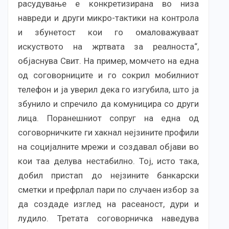
расудување е конкретизирана во низа
навреди и други микро-тактики на контрола
и збунетост кои го омаловажуваат
искуството на жртвата за реалноста“,
објаснува Свит. На пример, момчето на една
од соговорниците и го сокрил мобилниот
телефон и ја уверил дека го изгубила, што ја
збунило и спречило да комуницира со други
лица. Поранешниот сопруг на една од
соговорничките ги хакнал нејзините профили
на социјалните мрежи и создавал објави во
кои таа делува нестабилно. Тој, исто така,
добил пристап до нејзините банкарски
сметки и префрлал пари по случаен избор за
да создаде изглед на расеаност, дури и
лудило. Третата соговорничка наведува