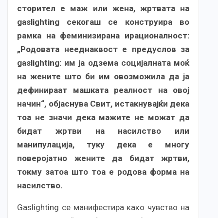
сторител е маж или жена, жртвата на
gaslighting секогаш се конструира во
рамка на феминизирана ирационалност:
„Родовата нееднаквост е предуслов за
gaslighting: им ја одзема социјалната моќ
на жените што би им овозможила да ја
дефинираат машката реалност на овој
начин“, објаснува Свит, истакнувајќи дека
тоа не значи дека мажите не можат да
бидат жртви на насилство или
манипулација, туку дека е многу
поверојатно жените да бидат жртви,
токму затоа што тоа е родова форма на
насилство.
Gaslighting се манифестира како чувство на