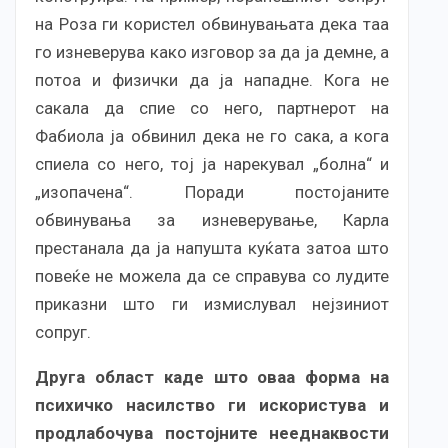
на Роза ги користел обвинувањата дека таа
го изневерува како изговор за да ја демне, а
потоа и физички да ја нападне. Кога не
сакала да спие со него, партнерот на
Фабиола ја обвинил дека не го сака, а кога
спиела со него, тој ја нарекувал „болна“ и
„изопачена“. Поради постојаните
обвинувања за изневерување, Карла
престанала да ја напушта куќата затоа што
повеќе не можела да се справува со лудите
приказни што ги измислувал нејзиниот
сопруг.
Друга област каде што оваа форма на
психичко насилство ги искористува и
продлабочува постојните нееднаквости