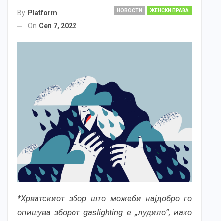
НОВОСТИ
ЖЕНСКИ ПРАВА
By
Platform
On
Сеп 7, 2022
*Хрватскиот збор што можеби најдобро го
опишува зборот gaslighting е „лудило“, иако