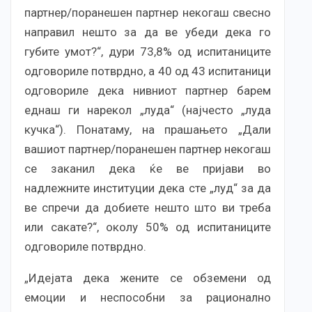
партнер/поранешен партнер некогаш свесно
направил нешто за да ве убеди дека го
губите умот?“, дури 73,8% од испитаниците
одговориле потврдно, а 40 од 43 испитаници
одговориле дека нивниот партнер барем
еднаш ги нарекол „луда“ (најчесто „луда
кучка“). Понатаму, на прашањето „Дали
вашиот партнер/поранешен партнер некогаш
се заканил дека ќе ве пријави во
надлежните институции дека сте „луд“ за да
ве спречи да добиете нешто што ви треба
или сакате?“, околу 50% од испитаниците
одговориле потврдно.
„Идејата дека жените се обземени од
емоции и неспособни за рационално