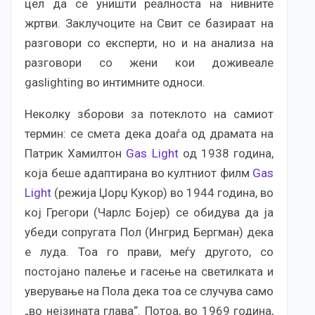
цел да се уништи реалноста на нивните
жртви. Заклучоците на Свит се базираат на
разговори со експерти, но и на анализа на
разговори со жени кои доживеале
gaslighting во интимните односи.
Неколку зборови за потеклото на самиот
термин: се смета дека доаѓа од драмата на
Патрик Хамилтон
Gas Light
од 1938 година,
која беше адаптирана во култниот филм
Gas
Light
(режија Џорџ Кукор) во 1944 година, во
кој Грегори (Чарлс Бојер) се обидува да ја
убеди сопругата Пол (Ингрид Бергман) дека
е луда. Тоа го прави, меѓу другото, со
постојано палење и гасење на светилката и
уверување на Пола дека тоа се случува само
„во нејзината глава“. Потоа, во 1969 година,