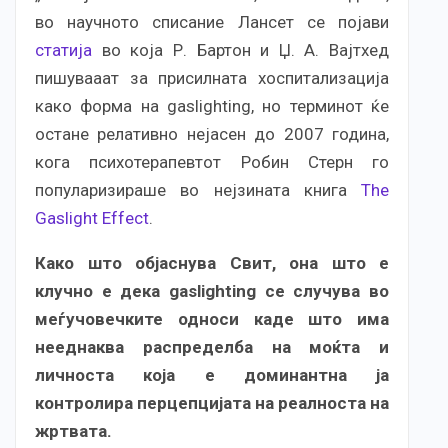
во научното списание Лансет се појави
статија
во која Р. Бартон и Џ. А. Вајтхед
пишувааат за присилната хоспитализација
како форма нa gaslighting, но терминот ќе
остане релативно нејасен до 2007 година,
кога психотерапевтот Робин Стерн го
популаризираше во нејзината книга
The
Gaslight Effect
.
Како што објаснува Свит, она што е
клучно е дека gaslighting се случува во
меѓучовечките односи каде што има
нееднаква распределба на моќта и
личноста која е доминантна ја
контролира перцепцијата на реалноста на
жртвата.