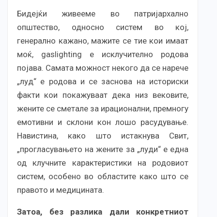
Бидејќи живееме во патријархално
општество, односно систем во кој,
генерално кажано, мажите се тие кои имаат
моќ, gaslighting е исклучително родова
појава. Самата можност некого да се нарече
„луд“ е родова и се заснова на историски
факти кои покажуваат дека низ вековите,
жените се сметале за ирационални, премногу
емотивни и склони кон лошо расудување.
Навистина, како што истакнува Свит,
„прогласувањето на жените за „луди“ е една
од клучните карактеристики на родовиот
систем, особено во областите како што се
правото и медицината.
Затоа, без разлика дали конкретниот