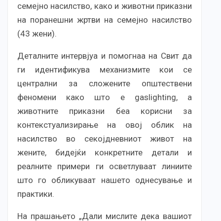
семејно насилство, како и животни приказни
на поранешни жртви на семејно насилство
(43 жени).
Деталните интервјуа и помогнаа на Свит да
ги идентификува механизмите кои се
централни за сложените општествени
феномени како што е gaslighting, а
животните приказни беа корисни за
контекстуализирање на овој облик на
насилство во секојдневниот живот на
жените, бидејќи конкретните детали и
реалните примери ги осветлуваат линиите
што го обликуваат нашето однесување и
практики.
На прашањето „Дали мислите дека вашиот