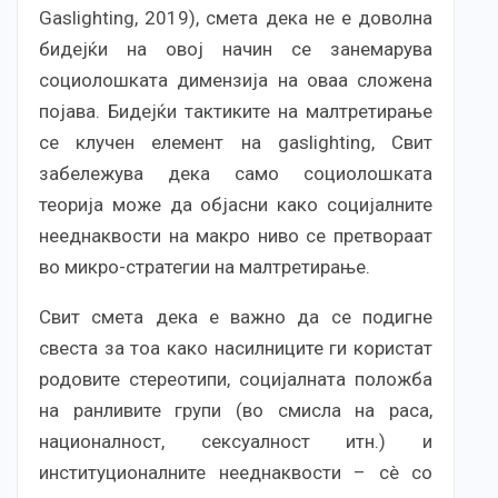
Gaslighting, 2019), смета дека не е доволна
бидејќи на овој начин се занемарува
социолошката димензија на оваа сложена
појава. Бидејќи тактиките на малтретирање
се клучен елемент на gaslighting, Свит
забележува дека само социолошката
теорија може да објасни како социјалните
нееднаквости на макро ниво се претвораат
во микро-стратегии на малтретирање.
Свит смета дека е важно да се подигне
свеста за тоа како насилниците ги користат
родовите стереотипи, социјалната положба
на ранливите групи (во смисла на раса,
националност, сексуалност итн.) и
институционалните нееднаквости – сè со