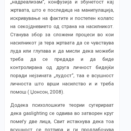
„надреализам“, конфузија и збунетост кај
жртвата, што е последица на манипулација,
искривување на фактите и постепен колапс
на секојдневието од страна на насилникот.
Станува збор за сложени процеси во кои
насилникот ја тера жртвата да се чувствува
луда или глупава и да мисли дека можеби
треба да се предаде и да биде
контролирана од друга личност бидејќи
поради нејзината „лудост“, таа е всушност
личноста што врши насилство и и треба
помош ( Џонсон, 2008).
Додека психолошките теории сугерираат
дека gaslighting се одвива во затворен круг
помеѓу две лица, Свит истакнува дека тоа
всушност се потпира и ги продлабочува