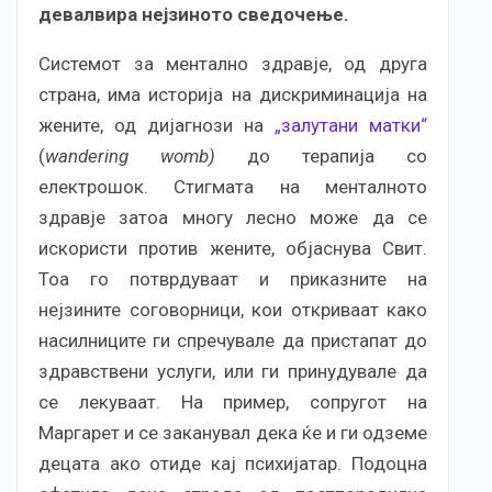
девалвира нејзиното сведочење.
Системот за ментално здравје, од друга
страна, има историја на дискриминација на
жените, од дијагнози на
„залутани матки“
(
wandering womb)
до терапија со
електрошок. Стигмата на менталното
здравје затоа многу лесно може да се
искористи против жените, објаснува Свит.
Тоа го потврдуваат и приказните на
нејзините соговорници, кои откриваат како
насилниците ги спречувале да пристапат до
здравствени услуги, или ги принудувале да
се лекуваат. На пример, сопругот на
Маргарет и се заканувал дека ќе и ги одземе
децата ако отиде кај психијатар. Подоцна