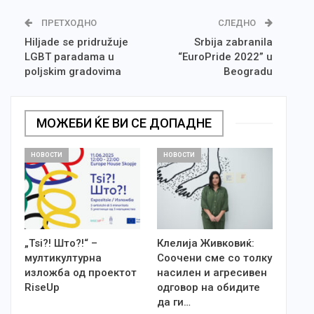
ПРЕТХОДНО
СЛЕДНО
Hiljade se pridružuje
Srbija zabranila
LGBT paradama u
“EuroPride 2022” u
poljskim gradovima
Beogradu
МОЖЕБИ ЌЕ ВИ СЕ ДОПАДНЕ
НОВОСТИ
НОВОСТИ
„Tsi?! Што?!“ –
Клелија Живковиќ:
мултикултурна
Соочени сме со толку
изложба од проектот
насилен и агресивен
RiseUp
одговор на обидите
да ги…