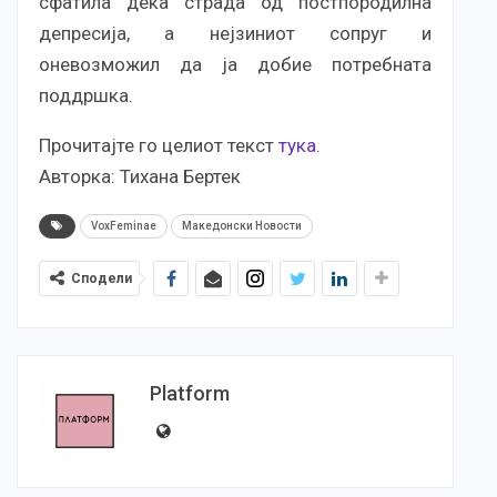
сфатила дека страда од постпородилна
депресија, а нејзиниот сопруг и
оневозможил да ја добие потребната
поддршка.
Прочитајте го целиот текст
тука
.
Авторка: Тихана Бертек
VoxFeminae
Македонски Новости
Сподели
Platform