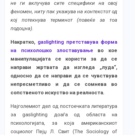
не ги вклучува сите специфики на овој
феномен, ниту пак укажува на контекстот од
кој потекнува терминот (повеќе за тоа
подоцна).
Накратко,
gaslighting претставува форма
на психолошко злоставување
во кое
манипулацијата се користи за да се
направи жртвата да изгледа „луда“,
односно да се направи да се чувствува
непресметливо и да се сомнева во
сопственото искуство на реалноста.
Најголемиот дел од постоечката литература
за gaslighting доаѓа од областа на
психологијата, за која американскиот
социолог Пејџ Л. Свит (The Sociology of