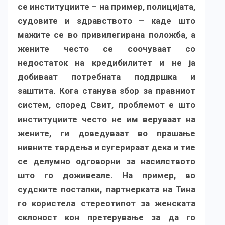
се институциите – на пример, полицијата,
судовите и здравството – каде што
мажите се во привилегирана положба, а
жените често се соочуваат со
недостаток на кредибилитет и не ја
добиваат потребната поддршка и
заштита. Кога станува збор за правниот
систем, според Свит, проблемот е што
институциите често не им веруваат на
жените, ги доведуваат во прашање
нивните тврдења и сугерираат дека и тие
се делумно одговорни за насилството
што го доживеале. На пример, во
судските постапки, партнерката на Тина
го користела стереотипот за женската
склоност кон претерување за да го