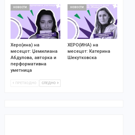
НОВОСТИ
НОВОСТИ
Херо(ина) на
ХЕРО(ИНА) на
месецот: Џемилиана
месецот: Катерина
Абдулова, авторка и
Шекутковска
перформативна
уметница
ПРЕТХОДНО
СЛЕДНО