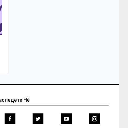
аследете Нѐ