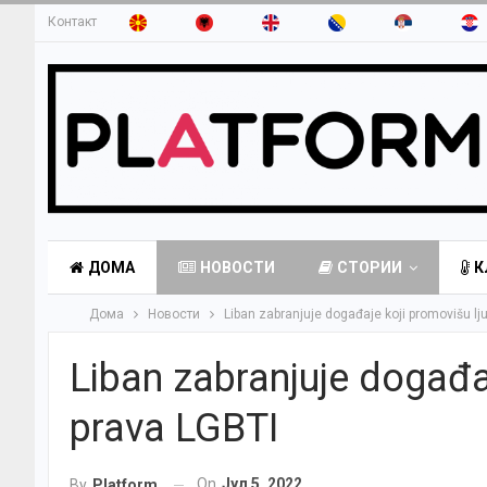
Контакт
ДОМА
НОВОСТИ
СТОРИИ
К
Дома
Новости
Liban zabranjuje događaje koji promovišu l
Liban zabranjuje događa
prava LGBTI
On
Јул 5, 2022
By
Platform