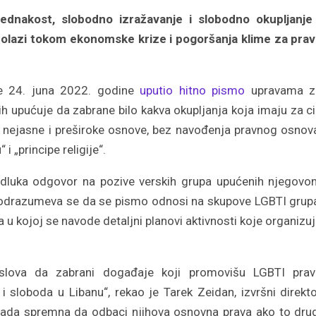
dnakost, slobodno izražavanje i slobodno okupljanje 
lazi tokom ekonomske krize i pogoršanja klime za prav
je 24. juna 2022. godine
uputio hitno pismo
upravama z
 upućuje da zabrane bilo kakva okupljanja koja imaju za ci
i nejasne i preširoke osnove, bez navođenja pravnog osnov
 i „principe religije“.
 odluka odgovor na pozive verskih grupa upućenih njegov
 Podrazumeva se da se pismo odnosi na skupove LGBTI grup
a u kojoj se navode detaljni planovi aktivnosti koje organizu
poslova da zabrani događaje koji promovišu LGBTI prav
 sloboda u Libanu“, rekao je Tarek Zeidan, izvršni direkt
ada spremna da odbaci njihova osnovna prava ako to dru