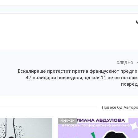
СЛЕДНО
Ескалираше протестот против францускиот предло
47 полицајци повредени, од кои 11 се со потеш
повред
Повеќе Од Автор
НОВОСТИ