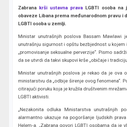
Zabrana
krši ustavna prava
LGBTI osoba na je
obaveze Libana prema međunarodnom pravu i do
LGBTI osoba u zemlji.
Ministar unutrašnjih poslova Bassam Mawlawi 
unutrašnju sigurnost i opštu bezbjednost u kojem ih
„promovisanje seksualne perverzije“. Pismo sadrž
da se utvrdi da takvi skupovi krše „običaje i tradiciju“
Ministar unutrašnjih poslova je rekao da je ova
ministarstvu da „odbije širenje ovog fenomena“.
citirajući poruku koja je kružila društvenim mrežam
LGBTI aktivisti.
„Nezakonita odluka Ministarstva unutrašnjih 
alarmantno ukazuje na pogoršanje ljudskih prava i
Helem-a. „Zabrana govori LGBTI osobama da je vl