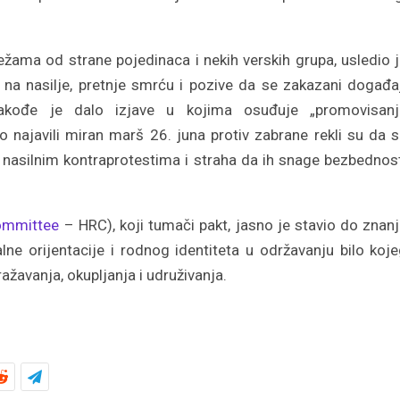
žama od strane pojedinaca i nekih verskih grupa, usledio 
 na nasilje, pretnje smrću i pozive da se zakazani događa
takođe je dalo izjave u kojima osuđuje „promovisanj
no najavili miran marš 26. juna protiv zabrane rekli su da 
 nasilnim kontraprotestima i straha da ih snage bezbednos
ommittee
– HRC), koji tumači pakt, jasno je stavio do znan
ne orijentacije i rodnog identiteta u održavanju bilo koj
ažavanja, okupljanja i udruživanja.