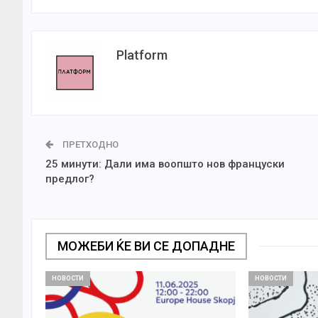
Platform
ПРЕТХОДНО
25 минути: Дали има воопшто нов француски
предлог?
МОЖЕБИ ЌЕ ВИ СЕ ДОПАДНЕ
НОВОСТИ
НОВОСТИ