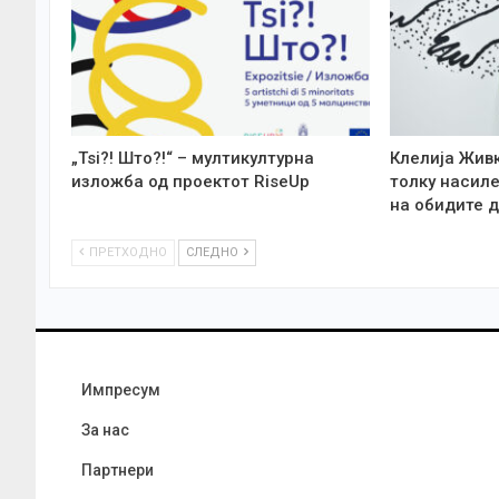
„Tsi?! Што?!“ – мултикултурна
Клелија Жив
изложба од проектот RiseUp
толку насиле
на обидите д
ПРЕТХОДНО
СЛЕДНО
Импресум
За нас
Партнери