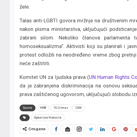
žele.
Talas anti-LGBTI govora mržnje na društvenim mre
nakon pisma ministarstva, uključujući podsticanje
zabrani silom. Nekoliko članova parlamenta 
homoseksualizma“. Aktivisti koji su planirali i jav
protest odložili na neodređeno vreme zbog pretnji
neće zaštititi.
Komitet UN za ljudska prava (
UN Human Rights C
da je zabranjena diskriminacija na osnovu seksual
prava zaštićenog ugovorom, uključujući slobodu izr
Source
HRW
76 Crimes
CNN
Хрватски Новости
Сподели