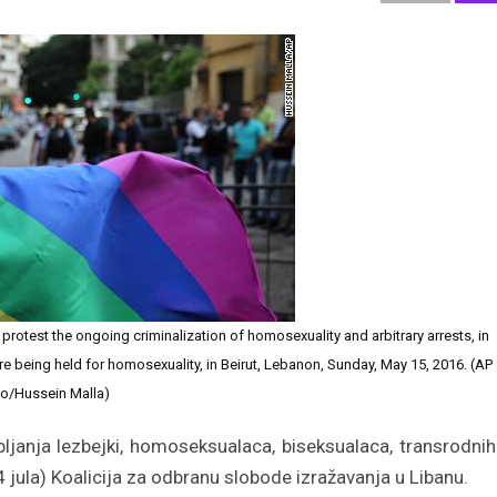
 protest the ongoing criminalization of homosexuality and arbitrary arrests, in
re being held for homosexuality, in Beirut, Lebanon, Sunday, May 15, 2016. (AP
o/Hussein Malla)
ljanja lezbejki, homoseksualaca, biseksualaca, transrodnih
4 jula) Koalicija za odbranu slobode izražavanja u Libanu.