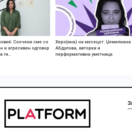
ковиќ: Соочени сме со
Херо(ина) на месецот: Џемилиана
н и агресивен одговор
Абдулова, авторка и
а ги…
перформативна уметница
З