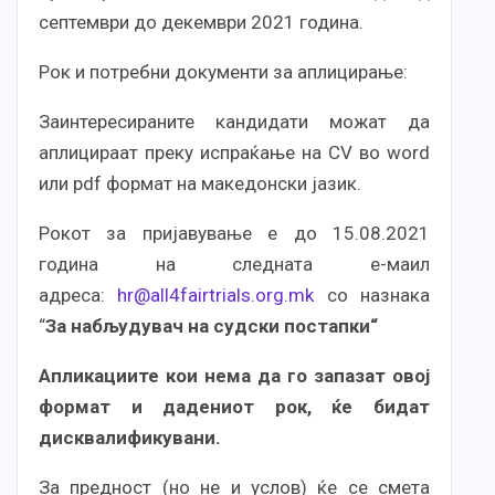
септември до декември 2021 година.
Рок и потребни документи за аплицирање:
Заинтересираните кандидати можат да
аплицираат преку испраќање на CV во word
или pdf формат на македонски јазик.
Рокот за пријавување е до 15.08.2021
година на следната е-маил
адреса:
hr@all4fairtrials.org.mk
со назнака
“
За набљудувач на судски постапки“
Апликациите кои нема да го запазат овој
формат и дадениот рок, ќе бидат
дисквалификувани.
За предност (но не и услов) ќе се смета