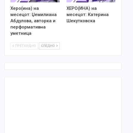
Херо(ина) на
ХЕРО(ИНА) на
месецот: Џемилиана
месецот: Катерина
Абдулова, авторка и
Шекутковска
перформативна
уметница
ПРЕТХОДНО
СЛЕДНО