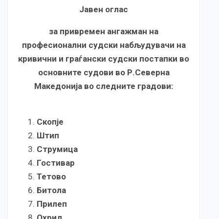
Јавен оглас
за привремен ангажман на
професионални судски набљудувачи на
кривични и граѓански судски постапки во
основните судови во Р.Северна
Македонија во следните градови:
Скопје
Штип
Струмица
Гостивар
Тетово
Битола
Прилеп
Охрид