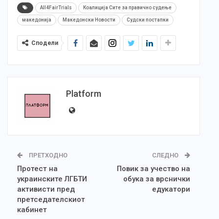
All4FairTrials
Коалиција Сите за правично судење
македонија
Македонски Новости
Судски постапки
Сподели
Platform
ПРЕТХОДНО
СЛЕДНО
Протест на
Повик за учество на
украинските ЛГБТИ
обука за врснички
активисти пред
едукатори
претседателскиот
кабинет