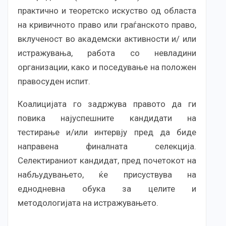
практично и теоретско искуство од областа
на кривичното право или граѓанското право,
вклученост во академски активности и/ или
истражувања, работа со невладини
организации, како и поседување на положен
правосуден испит.
Коалицијата го задржува правото да ги
повика најуспешните кандидати на
тестирање и/или интервју пред да биде
направена финалната селекција.
Селектираниот кандидат, пред почетокот на
набљудувањето, ќе присуствува на
еднодневна обука за целите и
методологијата на истражувањето.