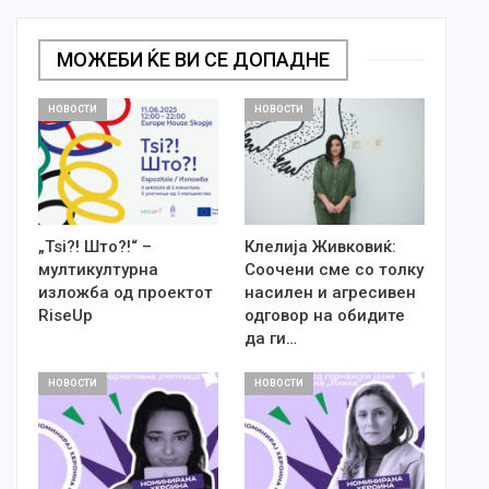
МОЖЕБИ ЌЕ ВИ СЕ ДОПАДНЕ
НОВОСТИ
НОВОСТИ
„Tsi?! Што?!“ –
Клелија Живковиќ:
мултикултурна
Соочени сме со толку
изложба од проектот
насилен и агресивен
RiseUp
одговор на обидите
да ги…
НОВОСТИ
НОВОСТИ