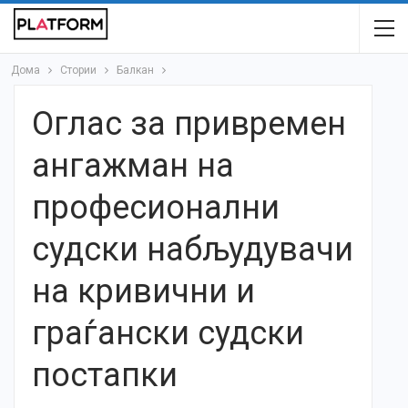
Дома
Стории
Балкан
Oглас за привремен
ангажман на
професионални
судски набљудувачи
на кривични и
граѓански судски
постапки