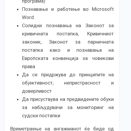
програма)
Познавање и работење во Microsoft
Word
Солидни познавања на Законот за
кривичната постапка, Кривичниот
законик, Законот за парничната
постапка како и познавања на
Европската конвенција за човекови
права
Да се придржува до принципите на
објективност, непристрасност и
доверливост
Да присуствува на предвидените обуки
за набљудувачи за мониторинг на
судски постапки
Врeметраење на ангажманот ќе биде од