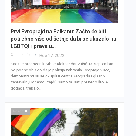
Prvi Evroprajd na Balkanu: Zašto će biti
potrebno više od šetnje da bi se ukazalo na
LGBTQI+ prava u…
Clara Lhullier
Ное 17, 2022
Kada je predsednik Srbije Aleksandar Vučić 13. septembra
po podne objavio da je policija zabranila Evroprajd 2022,
demonstranti su se okupili u centru Beograda i glasno
zahtevali: „Hoćemo Prajd!” Samo 96 sati pre nego što je
događaj trebalo…
НОВОСТИ