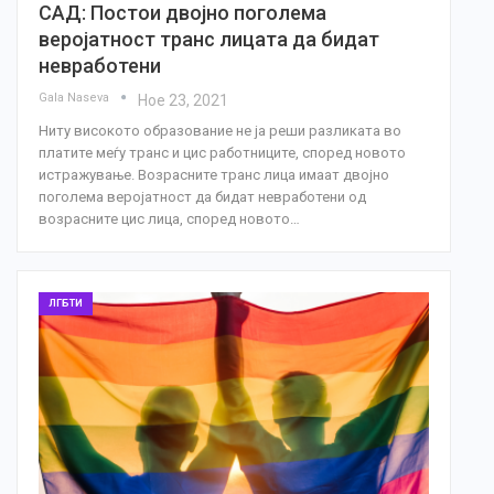
САД: Постои двојно поголема
веројатност транс лицата да бидат
невработени
Gala Naseva
Ное 23, 2021
Ниту високото образование не ja реши разликата во
платите меѓу транс и цис работниците, според новото
истражување. Возрасните транс лица имаат двојно
поголема веројатност да бидат невработени од
возрасните цис лица, според новото…
ЛГБТИ