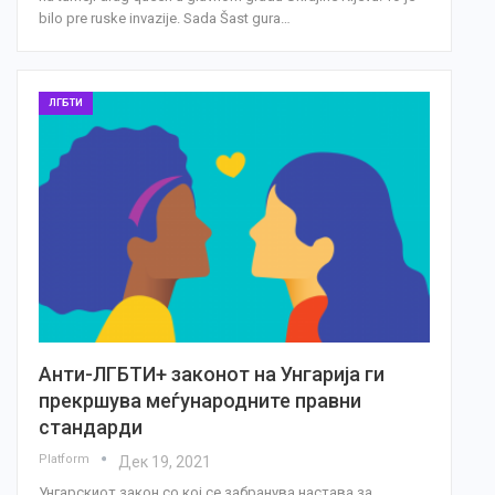
bilo pre ruske invazije. Sada Šast gura…
ЛГБТИ
Анти-ЛГБТИ+ законот на Унгарија ги
прекршува меѓународните правни
стандарди
Platform
Дек 19, 2021
Унгарскиот закон со кој се забранува настава за