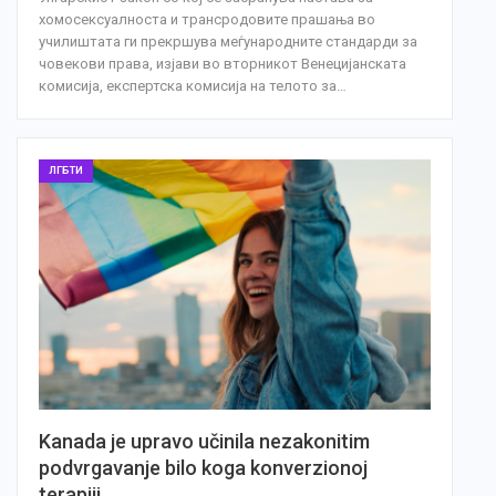
хомосексуалноста и трансродовите прашања во
училиштата ги прекршува меѓународните стандарди за
човекови права, изјави во вторникот Венецијанската
комисија, експертска комисија на телото за…
ЛГБТИ
Kanada je upravo učinila nezakonitim
podvrgavanje bilo koga konverzionoj
terapiji