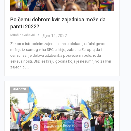
Po čemu dobrom kvir zajednica može da
pamti 2022?
Miloš Kovačević
Дек 14, 2022
Zakon o istopolnim zajednicama u blokadi, rafalni govor
mržnje iz samog vrha SPC-a, litije, zabrana Europrajda i
cenzurisanje delova udžbenika posvećenih polu, rodu i
seksualnosti. Bliži se kraju godina koja je nesumnjivo za kvir
zajednicu…
НОВОСТИ