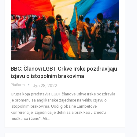
BBC: Članovi LGBT Crkve Irske pozdravljaju
izjavu o istopolnim brakovima
Platform
Јул 28, 2022
Grupa koja predstavlja LGBT članove Crkve Irske pozdravila
je promenu sa anglikanske zajednice na veliku izjavu o
istopolnim brakovima. Uoči globalne Lambetove
konferencije, zajednica je definisala brak kao „između
muškarca i žene“. Ali…