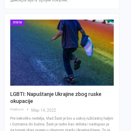
демократијата. Бројни локални…
ЛГБТИ
LGBTI: Napuštanje Ukrajine zbog ruske
okupacije
Platform
Мар 14, 2022
Pre nekoliko nedelja, Vlad Šast je bio u uskoj ružičastoj haljini
i čizmama do butina. Šast je radio kao stilista i nastupao je
na turneji drag queen u glavnom gradu Ukrajine Kijevu. To je