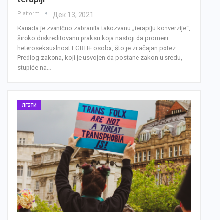
Platform
Дек 13, 2021
Kanada je zvanično zabranila takozvanu „terapiju konverzije“,
široko diskreditovanu praksu koja nastoji da promeni
heteroseksualnost LGBTI+ osoba, što je značajan potez.
Predlog zakona, koji je usvojen da postane zakon u sredu,
stupiće na…
ЛГБТИ