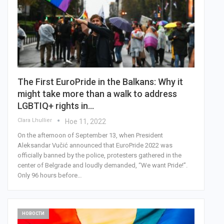
The First EuroPride in the Balkans: Why it
might take more than a walk to address
LGBTIQ+ rights in…
Clara Lhullier
Ное 11, 2022
On the afternoon of September 13, when President
Aleksandar Vučić announced that EuroPride 2022 was
officially banned by the police, protesters gathered in the
center of Belgrade and loudly demanded, “We want Pride!”.
Only 96 hours before…
НОВОСТИ