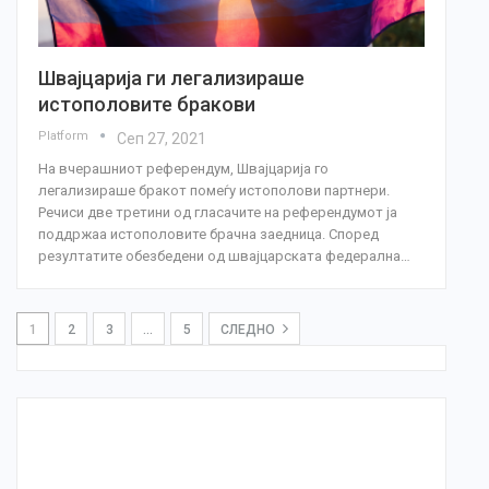
Швајцарија ги легализираше
истополовите бракови
Platform
Сеп 27, 2021
На вчерашниот референдум, Швајцарија го
легализираше бракот помеѓу истополови партнери.
Речиси две третини од гласачите на референдумот ја
поддржаа истополовите брачна заедница. Според
резултатите обезбедени од швајцарската федерална…
1
2
3
…
5
СЛЕДНО