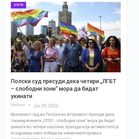
ЛГБТИ
Полски суд пресуди дека четири „ЛГБТ
– слободни зони“ мора да бидат
укинати
Platform
Јун 29, 2022
Врховниот суд во Полска во вторникот пресуди дека
таканаречените „ЛГБТ - слободни зони“ мора да бидат
укинати во четири општини, пресуда која активистите ја
поздравија како победа на човековите права и