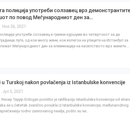
та полиција употреби солзавец врз демонстрантит
шот по повод Меѓународниот ден за…
Ное 26, 2021
полиција употреби солзавец и гумени куршуми во четвртокот за да
лјадници луѓе, од кои многу жени, кои излегоа на улиците на Истанбул за
ележат Меѓународниот ден за елиминација на насилството врз жените.…
i u Turskoj nakon povlačenja iz Istanbulske konvencije
Јул 5, 2021
 Recep Tayyip Erdogan poništio je ratifikaciju Istanbulske konvencije od stran
rska se u četvrtak zvanično povukla iz Istanbulske konvencije, međunarodnog
sprečavanju rodno zasnovanog nasilja, pošto su se…