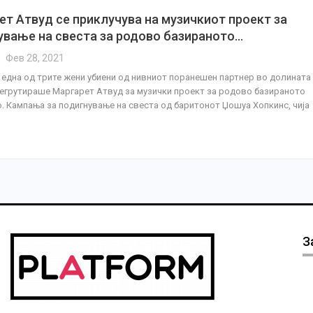
ет Атвуд се приклучува на музичкиот проект за
ување на свеста за родово базираното…
Фев 28, 2021
 една од трите жени убиени од нивниот поранешен партнер во долината
регрутираше Маргарет Атвуд за музички проект за родово базираното
. Кампања за подигнување на свеста од баритонот Џошуа Хопкинс, чија
З