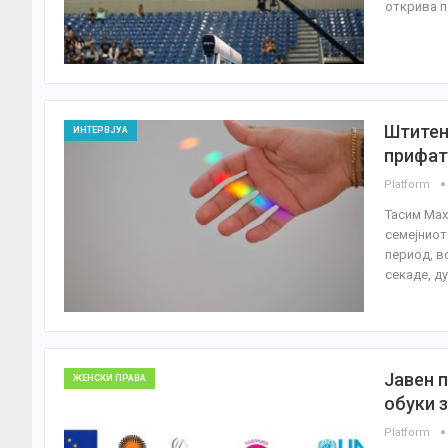
открива п
Штитен
ИНТЕРВЈУА
прифат
Platform
Тасим Мах
семејниот
период, в
секаде, д
Јавен 
ЖЕНСКИ ПРАВА
обуки 
Platform