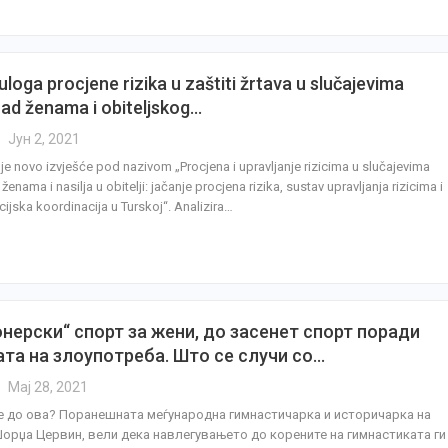
uloga procjene rizika u zaštiti žrtava u slučajevima
 nad ženama i obiteljskog…
Јун 2, 2021
 je novo izvješće pod nazivom „Procjena i upravljanje rizicima u slučajevima
 ženama i nasilja u obitelji: jačanje procjena rizika, sustav upravljanja rizicima i
jska koordinacija u Turskoj“. Analizira…
нерски“ спорт за жени, до засенет спорт поради
ата на злоупотреба. Што се случи со…
Мај 28, 2021
е до ова? Поранешната меѓународна гимнастичарка и историчарка на
Џорџа Цервин, вели дека навлегувањето до корените на гимнастиката ги