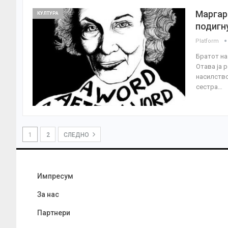
Маргар
КУЛТУРА
подигн
Platform
Братот на
Отава ја 
насилство
сестра…
1
2
СЛЕДНО
Импресум
За нас
Партнери