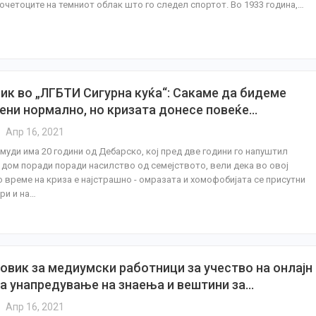
очетоците на темниот облак што го следел спортот. Во 1933 година,…
ик во „ЛГБТИ Сигурна куќа“: Сакаме да бидеме
ени нормално, но кризата донесе повеќе…
Апр 16, 2021
муди има 20 години од Дебарско, кој пред две години го напуштил
 дом поради поради насилство од семејството, вели дека во овој
о време на криза е најстрашно - омразата и хомофобијата се присутни
ури и на…
повик за медиумски работници за учество на онлајн
за унапредување на знаења и вештини за…
Апр 16, 2021