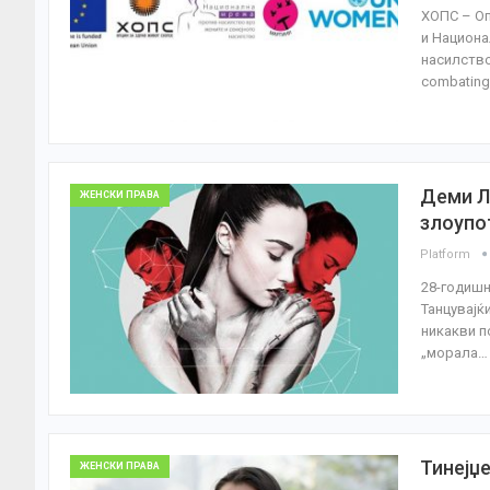
ХОПС – Оп
и Национа
насилство,
combatin
Деми Л
ЖЕНСКИ ПРАВА
злоупо
Platform
28-годишн
Танцувајќ
никакви п
„морала…
Тинејџ
ЖЕНСКИ ПРАВА