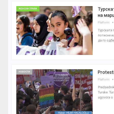
Турска
ЖЕНСКИ ПРАВА
на мар
Platform
Турската 
потисне и
да го одб
Protest
НОВОСТИ
Platform
Predsednik
Turske. Tu
ugovora o 