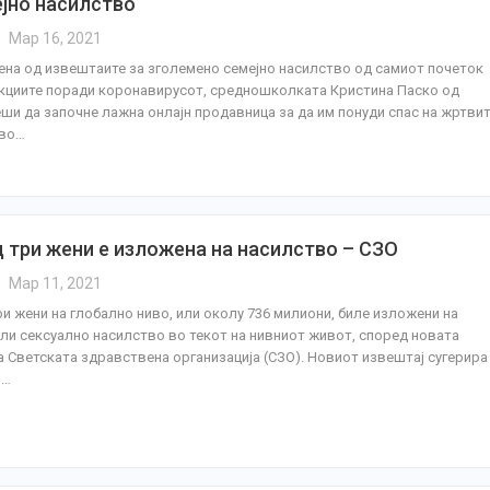
ејно насилство
Мар 16, 2021
на од извештаите за зголемено семејно насилство од самиот почеток
кциите поради коронавирусот, средношколката Кристина Паско од
ши да започне лажна онлајн продавница за да им понуди спас на жртви
 во…
д три жени е изложена на насилство – СЗО
Мар 11, 2021
ри жени на глобално ниво, или околу 736 милиони, биле изложени на
ли сексуално насилство во текот на нивниот живот, според новата
а Светската здравствена организација (СЗО). Новиот извештај сугерира
о…