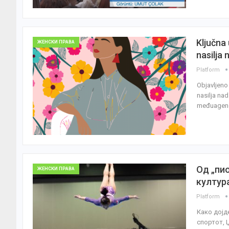
Ključna 
ЖЕНСКИ ПРАВА
nasilja
Platform
Objavljeno
nasilja nad
međuagenci
Од „пио
ЖЕНСКИ ПРАВА
култур
Platform
Како дојд
спортот, 