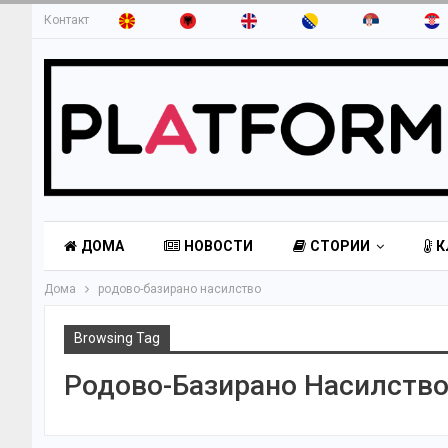
Контакт
ДОМА
НОВОСТИ
СТОРИИ
К
Дома
родово-базирано насилство
Browsing Tag
Родово-Базирано Насилств