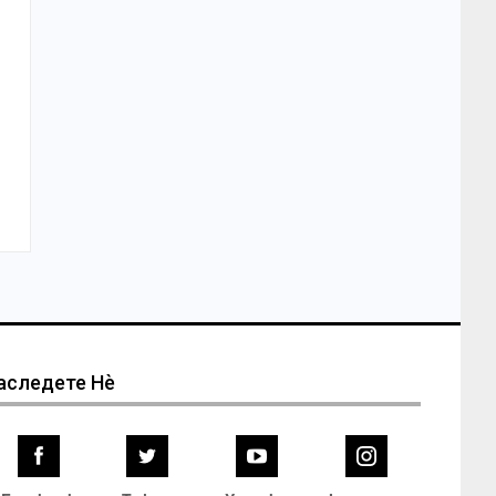
аследете Нѐ