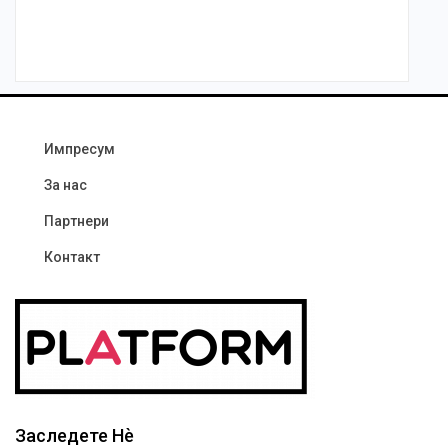
Импресум
За нас
Партнери
Контакт
Заследете Нѐ