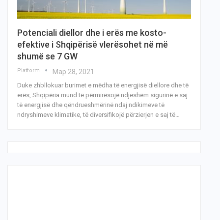
Potenciali diellor dhe i erës me kosto-
efektive i Shqipërisë vlerësohet në më
shumë se 7 GW
Platform
Мар 28, 2021
Duke zhbllokuar burimet e mëdha të energjisë diellore dhe të
erës, Shqipëria mund të përmirësojë ndjeshëm sigurinë e saj
të energjisë dhe qëndrueshmërinë ndaj ndikimeve të
ndryshimeve klimatike, të diversifikojë përzierjen e saj të…