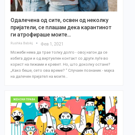
Одалечена од сите, освен од неколку
пријатели, се плашам дека карантинот
ги атрофираше моите…
Rushka Babikj
Фев 1, 2021
Можеби нема да трае толку долго - овој нагон да се
избега дури и од виртуелен контакт со други луѓе во
корист на пижами и кревет. Но, што доколку остане?
„Како беше, сето ова време? “ Случаен познаник - мајка
на далечен пријател на моите…
ЖЕНСКИ ПРАВА