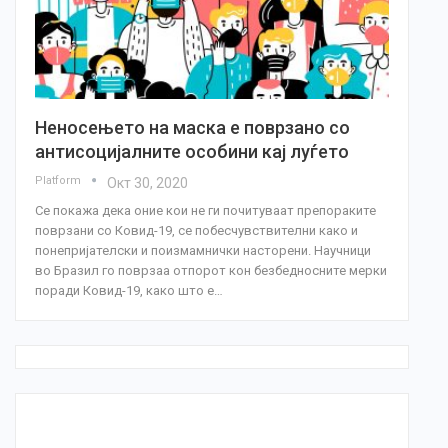
Неносењето на маска е поврзано со
антисоцијалните особини кај луѓето
Platform
Окт 30, 2020
Се покажа дека оние кои не ги почитуваат препораките
поврзани со Ковид-19, се побесчувствителни како и
понепријателски и поизмамнички насторени. Научници
во Бразил го поврзаа отпорот кон безбедносните мерки
поради Ковид-19, како што е…