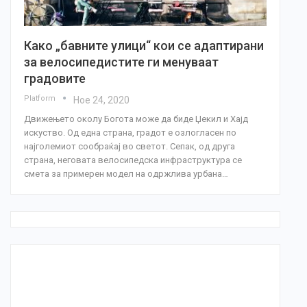
Како „бавните улици“ кои се адаптирани
за велосипедистите ги менуваат
градовите
Platform
Ное 24, 2020
Движењето околу Богота може да биде Џекил и Хајд
искуство. Од една страна, градот е озлогласен по
најголемиот сообраќај во светот. Сепак, од друга
страна, неговата велосипедска инфраструктура се
смета за примерен модел на одржлива урбана…