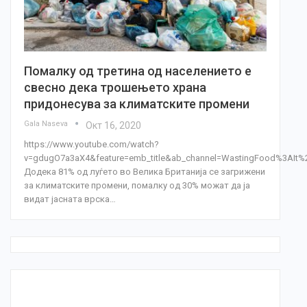
Помалку од третина од населението е
свесно дека трошењето храна
придонесува за климатските промени
Gala Naseva
Окт 16, 2020
https://www.youtube.com/watch?
v=gdugO7a3aX4&feature=emb_title&ab_channel=WastingFood%3AIt%
Додека 81% од луѓето во Велика Британија се загрижени
за климатските промени, помалку од 30% можат да ја
видат јасната врска…