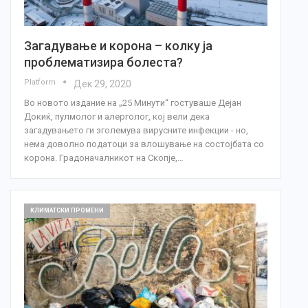
Загадување и корона – колку ја
проблематизира болеста?
Platform
Дек 29, 2020
Во новото издание на „25 Минути“ гостуваше Дејан
Докиќ, пулмолог и алерголог, кој вели дека
загадувањето ги зголемува вирусните инфекции - но,
нема доволно податоци за влошување на состојбата со
корона. Градоначалникот на Скопје,…
КЛИМАТСКИ ПРОМЕНИ