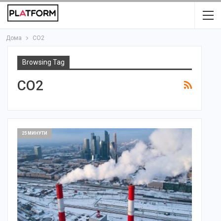
Дома
CO2
Browsing Tag
CO2
25 МИНУТИ