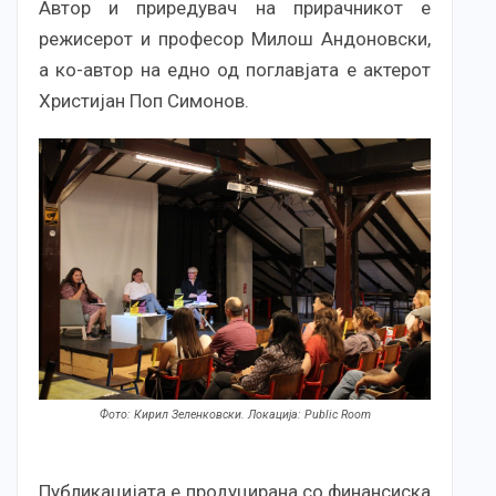
Автор и приредувач на прирачникот е
режисерот и професор Милош Андоновски,
а ко-автор на едно од поглавјата е актерот
Христијан Поп Симонов.
Фото: Кирил Зеленковски. Локација: Public Room
Публикацијата е продуцирана со финансиска