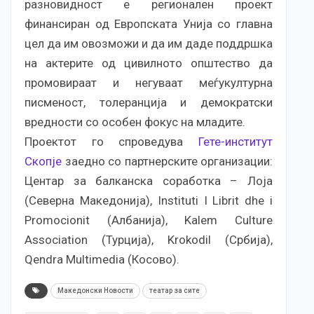
разновидност е регионален проект
финансиран од Европската Унија со главна
цел да им овозможи и да им даде поддршка
на актерите од цивилното општество да
промовираат и негуваат меѓукултурна
писменост, толеранција и демократски
вредности со особен фокус на младите.
Проектот го спроведува
Гете-институт
Скопје
заедно со партнерските организации:
Центар за балканска соработка – Лоја
(Северна Македонија), Instituti I Librit dhe i
Promocionit (Албанија), Kalem Culture
Association (Турција), Krokodil (Србија),
Qendra Multimedia (Косово).
Македонски Новости
театар за сите