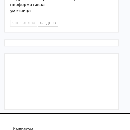
перформативна
уметница
ПРЕТХОДНО
СЛЕДНО
Импресум