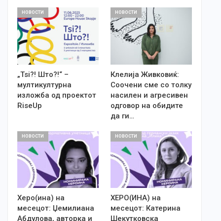
НОВОСТИ
НОВОСТИ
„Tsi?! Што?!“ –
Клелија Живковиќ:
мултикултурна
Соочени сме со толку
изложба од проектот
насилен и агресивен
RiseUp
одговор на обидите
да ги…
НОВОСТИ
НОВОСТИ
Херо(ина) на
ХЕРО(ИНА) на
месецот: Џемилиана
месецот: Катерина
Абдулова, авторка и
Шекутковска