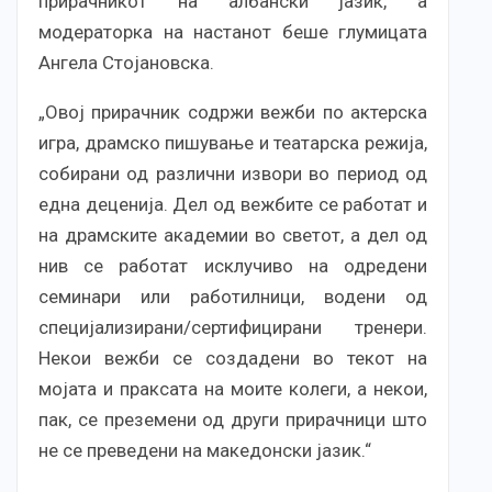
прирачникот на албански јазик, а
модераторка на настанот беше глумицата
Ангела Стојановска.
„Овој прирачник содржи вежби по актерска
игра, драмско пишување и театарска режија,
собирани од различни извори во период од
една деценија. Дел од вежбите се работат и
на драмските академии во светот, а дел од
нив се работат исклучиво на одредени
семинари или работилници, водени од
специјализирани/сертифицирани тренери.
Некои вежби се создадени во текот на
мојата и праксата на моите колеги, а некои,
пак, се преземени од други прирачници што
не се преведени на македонски јазик.“