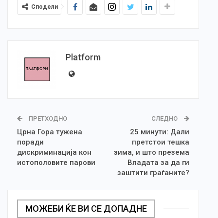
Сподели
Platform
ПРЕТХОДНО
СЛЕДНО
Црна Гора тужена
25 минути: Дали
поради
претстои тешка
дискриминација кон
зима, и што презема
истополовите парови
Владата за да ги
заштити граѓаните?
МОЖЕБИ ЌЕ ВИ СЕ ДОПАДНЕ