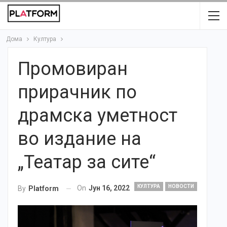
Дома
Култура
Промовиран
прирачник по
драмска уметност
во издание на
„Театар за сите“
КУЛТУРА
НОВОСТИ
On
Јун 16, 2022
By
Platform