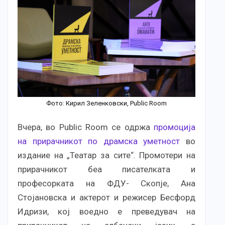
Фото: Кирил Зеленковски, Public Room
Вчера, во Public Room се одржа
промоција
на прирачникот по драмска уметност
во
издание на „Театар за сите“. Промотери на
прирачникот беа писателката и
професорката на ФДУ- Скопје, Ана
Стојановска и актерот и режисер Бесфорд
Идризи, кој воедно е преведувач на