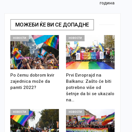
година
МОЖЕБИ ЌЕ ВИ СЕ ДОПАДНЕ
НОВОСТИ
НОВОСТИ
Po čemu dobrom kvir
Prvi Evroprajd na
zajednica može da
Balkanu: Zašto će biti
pamti 2022?
potrebno više od
šetnje da bi se ukazalo
na…
НОВОСТИ
НОВОСТИ