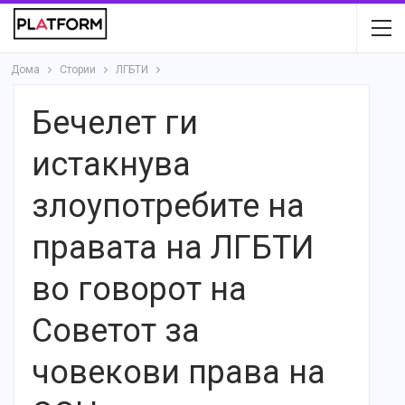
Дома
Стории
ЛГБТИ
Бечелет ги
истакнува
злоупотребите на
правата на ЛГБТИ
во говорот на
Советот за
човекови права на