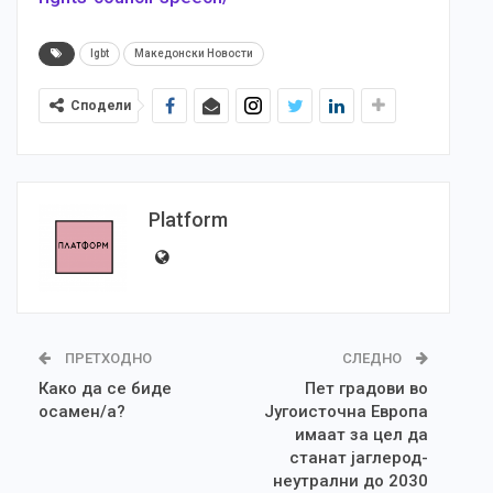
lgbt
Македонски Новости
Сподели
Platform
ПРЕТХОДНО
СЛЕДНО
Како да се биде
Пет градови во
осамен/а?
Југоисточна Европа
имаат за цел да
станат јаглерод-
неутрални до 2030