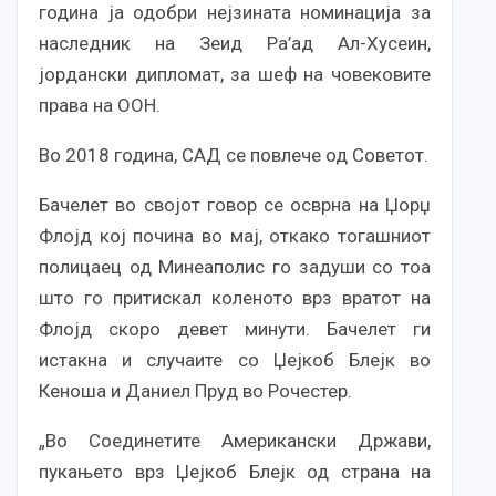
година ја одобри нејзината номинација за
наследник на Зеид Ра’ад Ал-Хусеин,
јордански дипломат, за шеф на човековите
права на ООН.
Во 2018 година, САД се повлече од Советот.
Бачелет во својот говор се осврна на Џорџ
Флојд кој почина во мај, откако тогашниот
полицаец од Минеаполис го задуши со тоа
што го притискал коленото врз вратот на
Флојд скоро девет минути. Бачелет ги
истакна и случаите со Џејкоб Блејк во
Кеноша и Даниел Пруд во Рочестер.
„Во Соединетите Американски Држави,
пукањето врз Џејкоб Блејк од страна на