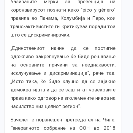
базираните мерки за превенција на
коронавирусот познати како “pico y género”
правила во Панама, Колумбија и Перо, кои
транс-активистите ги критикуваа поради тоа
што се дискриминирачки.
„Единствениот начин да се постигне
одржливо закрепнување ќе биде решавање
на основните причини за нееднаквости,
исклучување и дискриминација“, рече таа.
„Исто така, ќе биде клучно да се зајакне
демократијата и да се заштитат човековите
права како одговор на зголемените нивоа на
насилство низ целиот регион“.
Бачелет е поранешен претседател на Чиле.
Генералното собрание на ООН во 2018