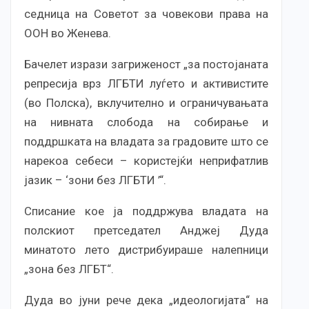
седница на Советот за човекови права на
ООН во Женева.
Бачелет изрази загриженост „за постојаната
репресија врз ЛГБТИ луѓето и активистите
(во Полска), вклучително и ограничувањата
на нивната слобода на собирање и
поддршката на владата за градовите што се
нарекоа себеси – користејќи неприфатлив
јазик – ‘зони без ЛГБТИ ’“.
Списание кое ја поддржува владата на
полскиот претседател Анджеј Дуда
минатото лето дистрибуираше налепници
„зона без ЛГБТ“.
Дуда во јуни рече дека „идеологијата“ на