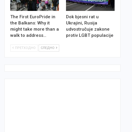
The First EuroPride in
Dok bjesni rat u
the Balkans: Why it
Ukrajini, Rusija
might take more than a
udvostručuje zakone
walk to address…
protiv LGBT populacije
ПРЕТХОДНО
СЛЕДНО