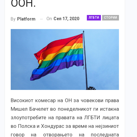
ООН.
ЛГБТИ
СТОРИИ
On
Сеп 17, 2020
By
Platform
Високиот комесар на ОН за човекови права
Мишел Бачелет во понеделникот ги истакна
злоупотребите на правата на ЛГБТИ лицата
во Полска и Хондурас за време на нејзиниот
говор на отворањето на последната