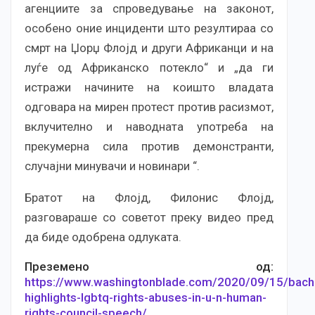
агенциите за спроведување на законот,
особено оние инциденти што резултираа со
смрт на Џорџ Флојд и други Африканци и на
луѓе од Африканско потекло“ и „да ги
истражи начините на коишто владата
одговара на мирен протест против расизмот,
вклучително и наводната употреба на
прекумерна сила против демонстранти,
случајни минувачи и новинари “.
Братот на Флојд, Филонис Флојд,
разговараше со советот преку видео пред
да биде одобрена одлуката.
Преземено од:
https://www.washingtonblade.com/2020/09/15/bach
highlights-lgbtq-rights-abuses-in-u-n-human-
rights-council-speech/