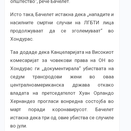
општество“, рече Бачелет.
Исто така, Бачелет истакна дека „нападите и
насилните смртни случаи на ЛГБТИ лица
продолжуваат да се зголемуваат“ во
Хондурас.
Таа додаде дека Канцеларијата на Високиот
комесаријат за човекови права на ОН во
Хондурас ги „документирала“ убиствата на
седум трансродови жени во оваа
централноамериканска држава откако
владата на претседателот Хуан Орландо
Хернандез прогласи вонредна состојба во
март поради коронавирусот. Бачелет
истакна дека три од овие убиства се случиле
во јули.