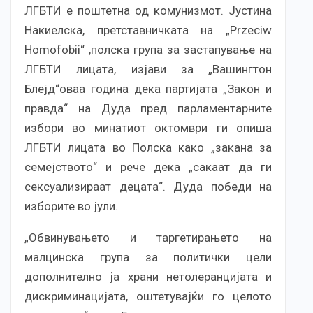
ЛГБТИ е поштетна од комунизмот. Јустина
Накиелска, претставничката на „Przeciw
Homofobii“ ,полска група за застапување на
ЛГБТИ лицата, изјави за „Вашингтон
Блејд“оваа година дека партијата „Закон и
правда“ на Дуда пред парламентарните
избори во минатиот октомври ги опиша
ЛГБТИ лицата во Полска како „закана за
семејството“ и рече дека „сакаат да ги
сексуализираат децата“. Дуда победи на
изборите во јули.
„Обвинувањето и таргетирањето на
малцинска група за политички цели
дополнително ја храни нетолеранцијата и
дискриминацијата, оштетувајќи го целото