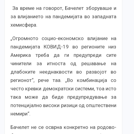
За време на говорот, Бачелет зборуваше и
за влијанието на пандемијата во западната
хемисфера.
„Огромното социо-економско влијание на
пандемијата КОВИД-19 во регионите низ
Америка треба да ги предупреди сите
чинители за итноста од решавање на
длабоките нееднаквости во развојот во
регионот“, рече таа. „Во комбинација со
често кревки демократски системи, тоа исто
така може да биде предупредување за
потенцијално високи ризици од општествени
немири“.
Бачелет не се осврна конкретно на родово-