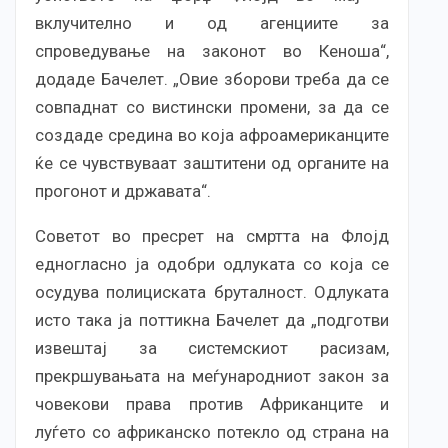
вклучително и од агенциите за
спроведување на законот во Кеноша“,
додаде Бачелет. „Овие зборови треба да се
совпаднат со вистински промени, за да се
создаде средина во која афроамериканците
ќе се чувствуваат заштитени од органите на
прогонот и државата“.
Советот во пресрет на смртта на Флојд
едногласно ја одобри одлуката со која се
осудува полициската бруталност. Одлуката
исто така ја поттикна Бачелет да „подготви
извештај за системскиот расизам,
прекршувањата на меѓународниот закон за
човекови права против Африканците и
луѓето со африканско потекло од страна на