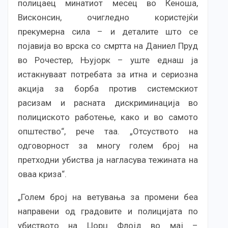
полицаец минатиот месец во Кеноша,
Висконсин, очигледно користејќи
прекумерна сила – и деталите што се
појавија во врска со смртта на Даниел Пруд
во Рочестер, Њујорк – уште еднаш ја
истакнуваат потребата за итна и сериозна
акција за борба против системскиот
расизам и расната дискриминација во
полициското работење, како и во самото
општество“, рече таа. „Отсуството на
одговорност за многу голем број на
претходни убиства ја нагласува тежината на
оваа криза“.
„Голем број на ветувања за промени беа
направени од градовите и полицијата по
убиството на Џорџ Флојд во мај –