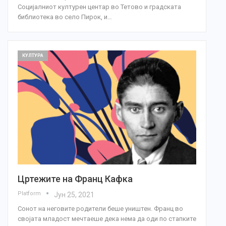
Социјалниот културен центар во Тетово и градската
библиотека во село Пирок, и…
КУЛТУРА
Цртежите на Франц Кафка
Platform
Јун 25, 2021
Сонот на неговите родители беше уништен. Франц во
својата младост мечтаеше дека нема да оди по стапките