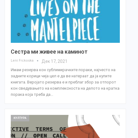
Сестра ми живее на каминот
Leni Frckoska
Дек 17, 2021
Имам резерва кон сублимирачките пораки, најчесто на
задните корици чија цел е да ве натераат да ја купите
книгата. Веројато резерва е и преблаг збор за отпорот
кон сведувањето на комплексноста на делото на кратка
порака која треба да…
КУЛТУРА