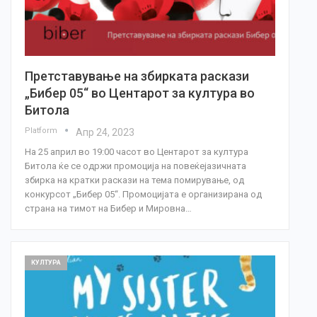
Претставување на збирката раскази
„Бибер 05“ во Центарот за култура во
Битола
Platform
Апр 24, 2023
На 25 април во 19:00 часот во Центарот за култура
Битола ќе се одржи промоција на повеќејазичната
збирка на кратки раскази на тема помирување, од
конкурсот „Бибер 05“. Промоцијата е организирана од
страна на тимот на Бибер и Мировна…
КУЛТУРА