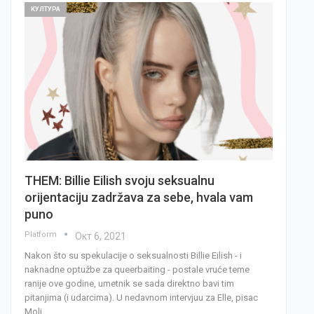
КУЛТУРА
THEM: Billie Eilish svoju seksualnu
orijentaciju zadržava za sebe, hvala vam
puno
Platform
Окт 6, 2021
Nakon što su spekulacije o seksualnosti Billie Eilish - i
naknadne optužbe za queerbaiting - postale vruće teme
ranije ove godine, umetnik se sada direktno bavi tim
pitanjima (i udarcima). U nedavnom intervjuu za Elle, pisac
Moli…