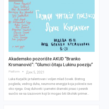
Akademsko pozorište AKUD “Branko
Krsmanović”: “Glumci čitaju Lukinu poeziju”
Platform
Дек 5, 2021
Luka Kurjački je talentovan i voljen mlad čovek. Bistrog
pogleda, vedrog duha, neumorne energije koja pokreće sve
oko njega. Ovaj duhoviti i pametni dramski pisac i pesnik
suočio se sa izazovom koji bi mogao biti školski primer…