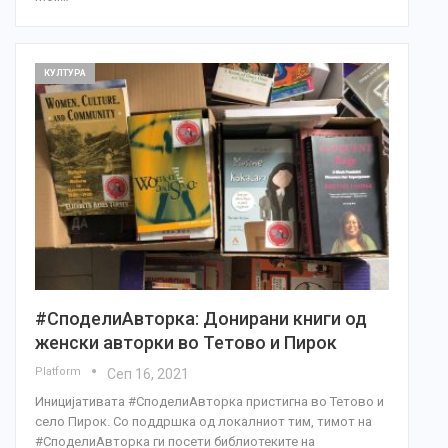
КУЛТУРА
#СподелиАвторка: Донирани книги од
женски авторки во Тетово и Пирок
Platform
Сеп 16, 2021
Иницијативата #СподелиАвторка пристигна во Тетово и
село Пирок. Со поддршка од локалниот тим, тимот на
#СподелиАвторка ги посети библиотеките на