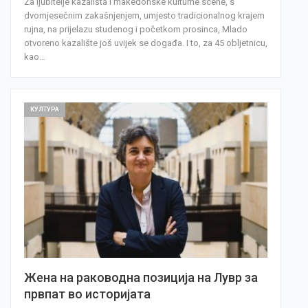
Za ljubitelje kazališta i makedonske kulturne scene, s
dvomjesečnim zakašnjenjem, umjesto tradicionalnog krajem
rujna, na prijelazu studenog i početkom prosinca, Mlado
otvoreno kazalište još uvijek se događa. I to, za 45 obljetnicu,
kao…
КУЛТУРА
Жена на раководна позиција на Лувр за
првпат во историјата