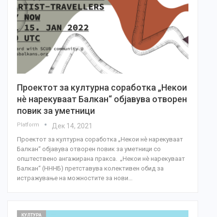
Проектот за културна соработка „Некои
нè нарекуваат Балкан“ објавува отворен
повик за уметници
Platform
Дек 14, 2021
Проектот за културна соработка „Некои нè нарекуваат
Балкан“ објавува отворен повик за уметници со
општествено ангажирана пракса. „Некои нè нарекуваат
Балкан“ (НННБ) претставува колективен обид за
истражување на можностите за нови…
КУЛТУРА