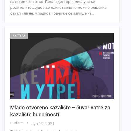
на неговиот татко. После долгоразмислување,
родителите дојдоа до единственото можно решение:
сакал или не, младиот човек ќе се запише на…
КУЛТУРА
Mlado otvoreno kazalište – čuvar vatre za
kazalište budućnosti
Platform
Јун 19, 2021