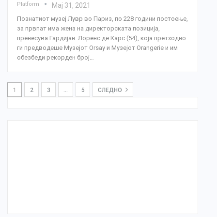
Platform
Мај 31, 2021
Познатиот музеј Лувр во Париз, по 228 години постоење,
за првпат има жена на директорската позиција,
пренесува Гардијан. Лоренс де Карс (54), која претходно
ги предводеше Музејот Orsay и Музејот Orangerie и им
обезбеди рекорден број…
1
2
3
…
5
СЛЕДНО