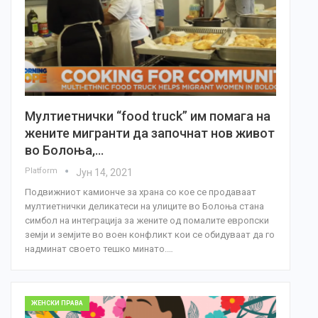
Мултиетнички “food truck” им помага на
жените мигранти да започнат нов живот
во Болоња,…
Platform
Јун 14, 2021
Подвижниот камионче за храна со кое се продаваат
мултиетнички деликатеси на улиците во Болоња стана
симбол на интеграција за жените од помалите европски
земји и земјите во воен конфликт кои се обидуваат да го
надминат своето тешко минато.…
ЖЕНСКИ ПРАВА