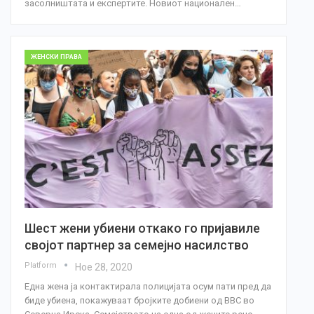
засолништата и експертите. Новиот национален…
ЖЕНСКИ ПРАВА
Шест жени убиени откако го пријавиле
својот партнер за семејно насилство
Platform
Ное 28, 2020
Една жена ја контактирала полицијата осум пати пред да
биде убиена, покажуваат бројките добиени од BBC во