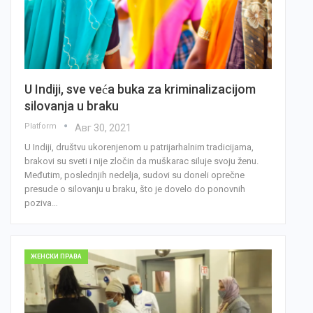
U Indiji, sve veća buka za kriminalizacijom
silovanja u braku
Platform
Авг 30, 2021
U Indiji, društvu ukorenjenom u patrijarhalnim tradicijama,
brakovi su sveti i nije zločin da muškarac siluje svoju ženu.
Međutim, poslednjih nedelja, sudovi su doneli oprečne
presude o silovanju u braku, što je dovelo do ponovnih
poziva…
ЖЕНСКИ ПРАВА