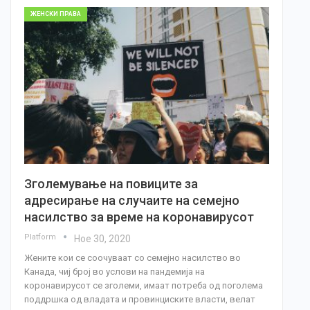
ЖЕНСКИ ПРАВА
Зголемување на повиците за
адресирање на случаите на семејно
насилство за време на коронавирусот
Platform
Ное 30, 2020
Жените кои се соочуваат со семејно насилство во
Канада, чиј број во услови на пандемија на
коронавирусот се зголеми, имаат потреба од поголема
поддршка од владата и провинциските власти, велат