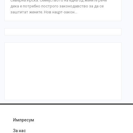
Северна Ирска. Семејството на една од жените рече
дека е потребно построго законодавство за да се
заштитат жените. Нов нацрт-закон…
Импресум
За нас