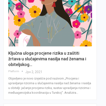
Ključna uloga procjene rizika u zaštiti
žrtava u slučajevima nasilja nad ženama i
obiteljskog…
Platform
Јун 2, 2021
Objavljeno je novo izvješće pod nazivom „Procjena i
upravljanje rizicima u slučajevima nasilja nad ženama i nasilja
u obitelji: jačanje procjena rizika, sustav upravljanja rizicima i
međuagencijska koordinacija u Turskoj“. Analizira…