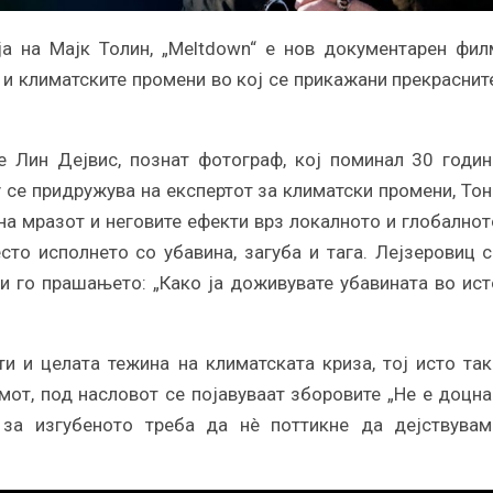
ја на Мајк Толин, „Meltdown“ е нов документарен фил
и климатските промени во кој се прикажани прекрасните
е Лин Дејвис, познат фотограф, кој поминал 30 годин
у се придружува на експертот за климатски промени, Тон
на мразот и неговите ефекти врз локалното и глобалнот
сто исполнето со убавина, загуба и тага. Лејзеровиц с
и го прашањето: „Како ја доживувате убавината во ист
и и целата тежина на климатската криза, тој исто так
мот, под насловот се појавуваат зборовите „Не е доцна“
 за изгубеното треба да нè поттикне да дејствувам