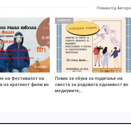
Повеќе Од Автор
НОВОСТИ
ие на Фестивалот на
Повик за обука за подигање на
а на краткиот филм во
свеста за родовата еднаквост во
медиумите,…