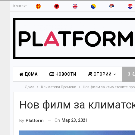
Контакт
ДОМА
НОВОСТИ
СТОРИИ
К
Дома
Климатски Промени
Нов филм за климатските про
Нов филм за климатск
On
Мар 23, 2021
By
Platform