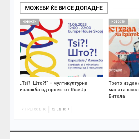
МОЖЕБИ ЌЕ ВИ СЕ ДОПАДНЕ
НОВОСТИ
НОВОСТИ
„Tsi?! Што?!“ – мултикултурна
Tрето издан
изложба од проектот RiseUp
малата школ
Битола
ПРЕТХОДНО
СЛЕДНО