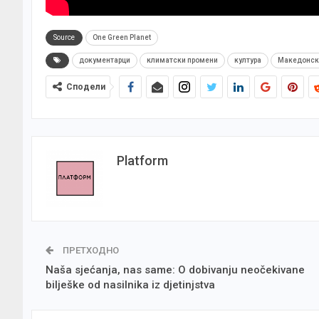
Source
One Green Planet
документарци
климатски промени
култура
Македонск
Сподели
Platform
ПРЕТХОДНО
Naša sjećanja, nas same: O dobivanju neočekivane
bilješke od nasilnika iz djetinjstva