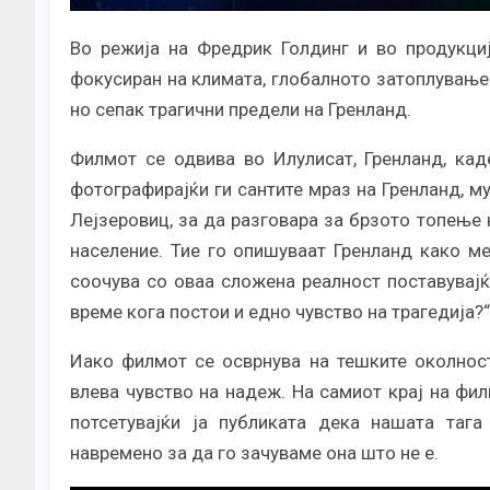
Во режија на Фредрик Голдинг и во продукци
фокусиран на климата, глобалното затоплување 
но сепак трагични предели на Гренланд.
Филмот се одвива во Илулисат, Гренланд, кад
фотографирајќи ги сантите мраз на Гренланд, м
Лејзеровиц, за да разговара за брзото топење 
население. Тие го опишуваат Гренланд како ме
соочува со оваа сложена реалност поставувајќ
време кога постои и едно чувство на трагедија?“
Иако филмот се осврнува на тешките околност
влева чувство на надеж. На самиот крај на фил
потсетувајќи ја публиката дека нашата тага
навремено за да го зачуваме она што не е.