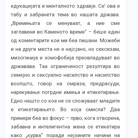
едукацијата и менталното здравје. Се’ ова е
табу и забранета тема во нашата држава.
„Времињата се менуваат, а ние сме
заглавени во Каменото време“ – беше еден
од коментарите кои ми беа пишани. Можеби
и на други места не е најсјано, но сексизам,
мизогинија и хомофобија преовладуваат во
државава. Таа ограниченост резултира во
семејно и сексуално насилство и насилство
воопшто, говор на омраза, предрасуди,
нарекување погрдни имиња и етикетирање.
Едно нешто со кое не се сложуваат младите
е етикетирањето. Во која смисла? Два
примери беа во фокус – прво, кога отворена,
забавна и интелигентна жена се етикетира
како „курва“ поради нејзините начини на