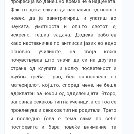
професија во денешно време не е најценета.
Фактот дека сакаш да направиш од некого
човек, да ја заинтригираш и упатиш во
науката, уметноста и општо светот е,
искрено, тешка задача. Додека работев
како наставничка по англиски јазик во едно
основно училиште, на своја кожа
почувствував што значи да си на другата
страна од клупата и колку посветеност и
љубов треба. Прво, бев запознаена со
материјалот, којшто, според мене, не беше
адекватен за некои од одделенијата. Второ,
запознав секаков тип на ученици, а со тоа се
провлекува и секаков тип на родители. Трето
и последно (ова е тема сама по себе
послоевита и бара повеќе внимание, та