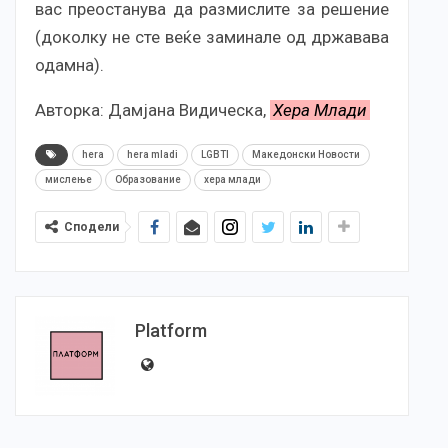
вас преостанува да размислите за решение
(доколку не сте веќе заминале од државава
одамна).
Авторка: Дамјана Видическа,
Хера Млади
hera
hera mladi
LGBTI
Македонски Новости
мислење
Образование
хера млади
Сподели
Platform