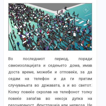
Во последниот период, поради
самоизолацијата и седењето дома, имав
доста време, можеби и отповеќе, за да
седам на телефон и да ги пратам
случувањата во државата, а и во светот.
Колку повеќе скролав на телефонот толку
повеќе запаѓав во некоја дупка на
разочараност, фрустрација или нервоза. Не