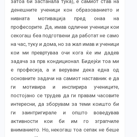
затоа би застанала тука), е самиот став на
денешните ученици кон образованието и
нивната мотивација пред онаа на
професорите. Да, имав одлични ученици кои
секогаш беа подготвени да работат не само
на час, туку и дома, но за жал имав и ученици
кои ми превртуваа очи кога ќе им дадев
задача за прв кондиционал. Бидејќи тоа ми
е професија, а и верувам дека една од
основните задачи на самиот наставник е да
ги мотивира и инспирира учениците,
постојано се трудев да ги правам часовите
интересни, да зборувам за теми коишто би
ги заинтригирале и општо воведував
активности кои би им го зграпчиле
вниманието. Но, некогаш тоа сепак не беше