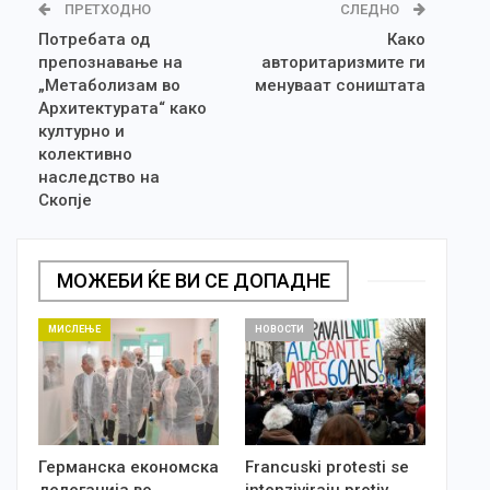
ПРЕТХОДНО
СЛЕДНО
Потребата од
Како
препознавање на
авторитаризмите ги
„Метаболизам во
менуваат соништата
Архитектурата“ како
културно и
колективно
наследство на
Скопје
МОЖЕБИ ЌЕ ВИ СЕ ДОПАДНЕ
МИСЛЕЊЕ
НОВОСТИ
Германска економска
Francuski protesti se
делегација во
intenziviraju protiv