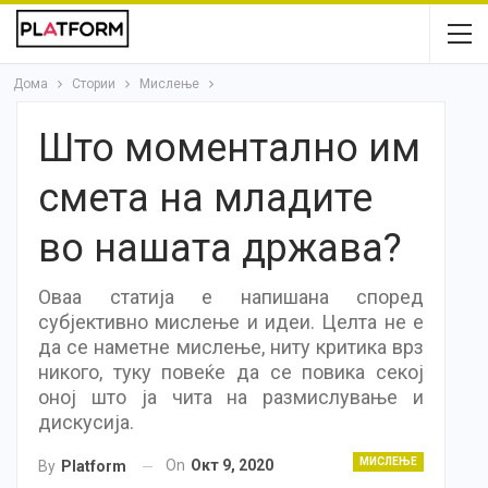
Дома
Стории
Мислење
Што моментално им
смета на младите
во нашата држава?
Оваа статија е напишана според
субјективно мислење и идеи. Целта не е
да се наметне мислење, ниту критика врз
никого, туку повеќе да се повика секој
оној што ја чита на размислување и
дискусија.
МИСЛЕЊЕ
On
Окт 9, 2020
By
Platform