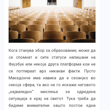
Кога станува збор за образование, може да
се спомнат и сите статуси напишани на
Фејзбук или некоја друга платформа кои не
се потпираат врз никакви факти. Пусто
Македонче има навика да е сезанјко во
секоја сфера, та ако не го искажи неговото
„највалидно“ мислење за одредена
ситуација е крај на светот. Тука треба да
бидеме внимателни зашто постои една