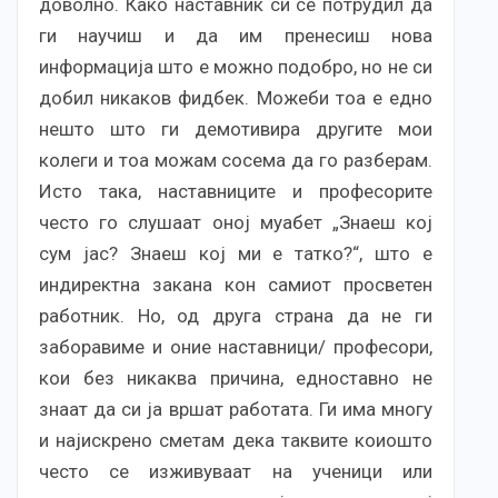
доволно. Како наставник си се потрудил да
ги научиш и да им пренесиш нова
информација што е можно подобро, но не си
добил никаков фидбек. Можеби тоа е едно
нешто што ги демотивира другите мои
колеги и тоа можам сосема да го разберам.
Исто така, наставниците и професорите
често го слушаат оној муабет „Знаеш кој
сум јас? Знаеш кој ми е татко?“, што е
индиректна закана кон самиот просветен
работник. Но, од друга страна да не ги
заборавиме и оние наставници/ професори,
кои без никаква причина, едноставно не
знаат да си ја вршат работата. Ги има многу
и најискрено сметам дека таквите коиошто
често се изживуваат на ученици или