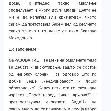
дома, очигледно такво мислење
споделуваат и многу други млади. Целта не
ми е да напаѓам или критикувам, чисто
сакам да претставам барем дел од реалната
слика за она што денес се вика Северна
Македонија.
Да започнеме.
ОБРАЗОВАНИЕ
– за мене најомилената тема
за дебата и дискутирање, зашто се состои
од неколку слоеви. Прв одговор што го
добив беше „неедуцираност и лошо
образование“. Колку пати сте го слушнале
изразот „Прост народ, силна држава?“ –
претпоставувам многупати. Бидејќи не
сакам многу да се извинувам и секоја втора