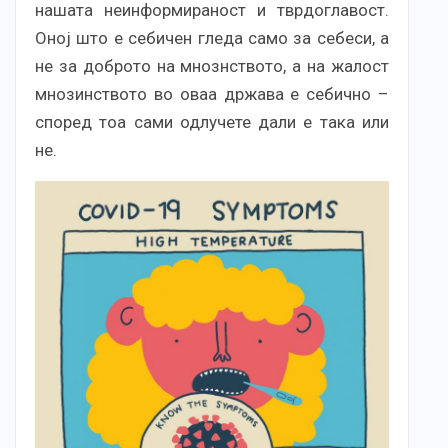
нашата неинформираност и тврдоглавост.
Оној што е себичен гледа само за себеси, а
не за доброто на мнознството, а на жалост
мнозинството во оваа држава е себично –
според тоа сами одлучете дали е така или
не.