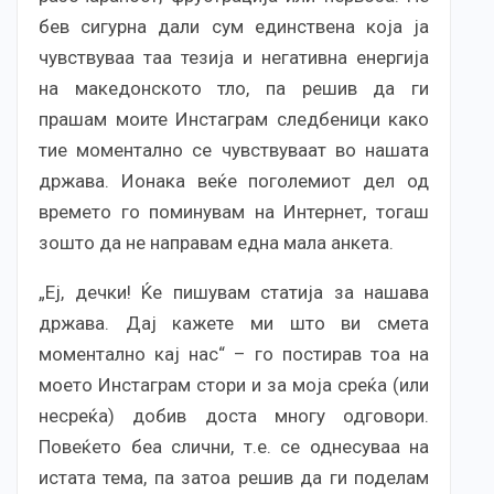
бев сигурна дали сум единствена која ја
чувствуваа таа тезија и негативна енергија
на македонското тло, па решив да ги
прашам моите Инстаграм следбеници како
тие моментално се чувствуваат во нашата
држава. Ионака веќе поголемиот дел од
времето го поминувам на Интернет, тогаш
зошто да не направам една мала анкета.
„Еј, дечки! Ќе пишувам статија за нашава
држава. Дај кажете ми што ви смета
моментално кај нас“ – го постирав тоа на
моето Инстаграм стори и за моја среќа (или
несреќа) добив доста многу одговори.
Повеќето беа слични, т.е. се однесуваа на
истата тема, па затоа решив да ги поделам