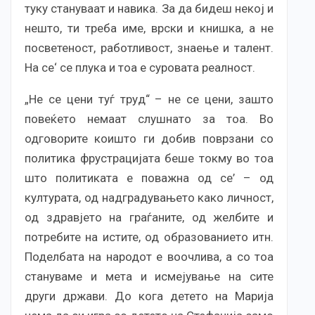
туку стануваат и навика. За да бидеш некој и
нешто, ти треба име, врски и книшка, а не
посветеност, работливост, знаење и талент.
На се‘ се плука и тоа е суровата реалност.
„Не се цени туѓ труд“ – не се цени, зашто
повеќето немаат слушнато за тоа. Во
одговорите коишто ги добив поврзани со
политика фрустрацијата беше токму во тоа
што политиката е поважна од се’ – од
културата, од надградувањето како личност,
од здравјето на граѓаните, од желбите и
потребите на истите, од образованието итн.
Поделбата на народот е воочлива, а со тоа
стануваме и мета и исмејување на сите
други држави. До кога детето на Марија