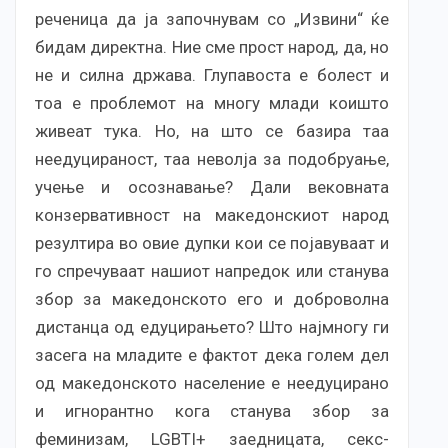
реченица да ја започнувам со „Извини“ ќе
бидам директна. Ние сме прост народ, да, но
не и силна држава. Глупавоста е болест и
тоа е проблемот на многу млади коишто
живеат тука. Но, на што се базира таа
неедуцираност, таа неволја за подобруање,
учење и осознавање? Дали вековната
конзервативност на македонскиот народ
резултира во овие дупки кои се појавуваат и
го спречуваат нашиот напредок или станува
збор за македонското его и доброволна
дистанца од едуцирањето? Што најмногу ги
засега на младите е фактот дека голем дел
од македонското население е неедуцирано
и игнорантно кога станува збор за
феминизам, LGBTI+ заедницата, секс-