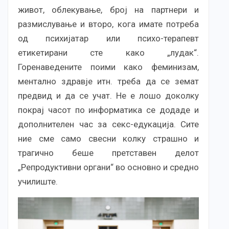
живот, облекување, број на партнери и
размислување и второ, кога имате потреба
од психијатар или психо-терапевт
етикетирани сте како „лудак“.
Горенаведените поими како феминизам,
ментално здравје итн. треба да се земат
предвид и да се учат. Не е лошо доколку
покрај часот по информатика се додаде и
дополнителен час за секс-едукација. Сите
ние сме само свесни колку страшно и
трагично беше претставен делот
„Репродуктивни органи“ во основно и средно
училиште.