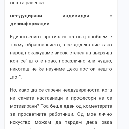
општа равенка:
неедуцирани индивидуи =
дезинформации
Единствениот противлек за овој проблем е
токму образованието, а се додека ние како
народ покажуваме висок степен на аверзија
кон се‘ што е ново, поразлично или чудно,
никогаш не ќе научиме дека постои нешто
„по-“.
Но, како да се спречи неедуцираноста, кога
ни самите наставници и професори не се
мотивирани? Тоа беше еден од коментарите
за просветните работници. Од мое лично
искуство можам да тврдам дека оваа