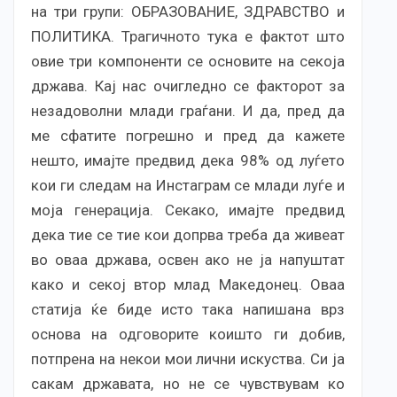
на три групи: ОБРАЗОВАНИЕ, ЗДРАВСТВО и
ПОЛИТИКА. Трагичното тука е фактот што
овие три компоненти се основите на секоја
држава. Кај нас очигледно се факторот за
незадоволни млади граѓани. И да, пред да
ме сфатите погрешно и пред да кажете
нешто, имајте предвид дека 98% од луѓето
кои ги следам на Инстаграм се млади луѓе и
моја генерација. Секако, имајте предвид
дека тие се тие кои допрва треба да живеат
во оваа држава, освен ако не ја напуштат
како и секој втор млад Македонец. Оваа
статија ќе биде исто така напишана врз
основа на одговорите коишто ги добив,
потпрена на некои мои лични искуства. Си ја
сакам државата, но не се чувствувам ко