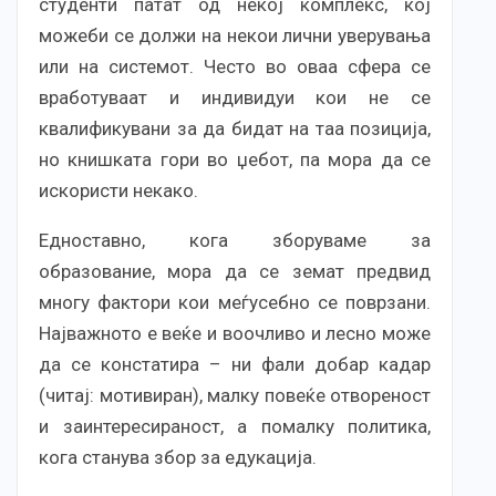
студенти патат од некој комплекс, кој
можеби се должи на некои лични уверувања
или на системот. Често во оваа сфера се
вработуваат и индивидуи кои не се
квалификувани за да бидат на таа позиција,
но книшката гори во џебот, па мора да се
искористи некако.
Едноставно, кога зборуваме за
образование, мора да се земат предвид
многу фактори кои меѓусебно се поврзани.
Најважното е веќе и воочливо и лесно може
да се констатира – ни фали добар кадар
(читај: мотивиран), малку повеќе отвореност
и заинтересираност, а помалку политика,
кога станува збор за едукација.