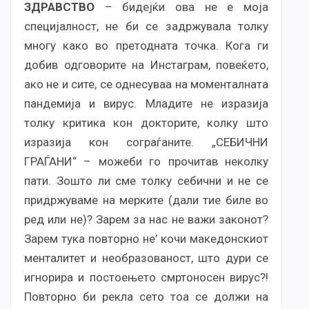
ЗДРАВСТВО
– бидејќи ова не е моја
специјалност, не би се задржувала толку
многу како во претодната точка. Кога ги
добив одговорите на Инстаграм, повеќето,
ако не и сите, се однесуваа на моменталната
пандемија и вирус. Младите не изразија
толку критика кон докторите, колку што
изразија кон сограѓаните. „СЕБИЧНИ
ГРАЃАНИ“ – можеби го прочитав неколку
пати. Зошто ли сме толку себични и не се
придржуваме на мерките (дали тие биле во
ред или не)? Зарем за нас не важи законот?
Зарем тука повторно не’ кочи македонскиот
менталитет и необразованост, што дури се
игнорира и постоењето смртоносен вирус?!
Повторно би рекла сето тоа се должи на