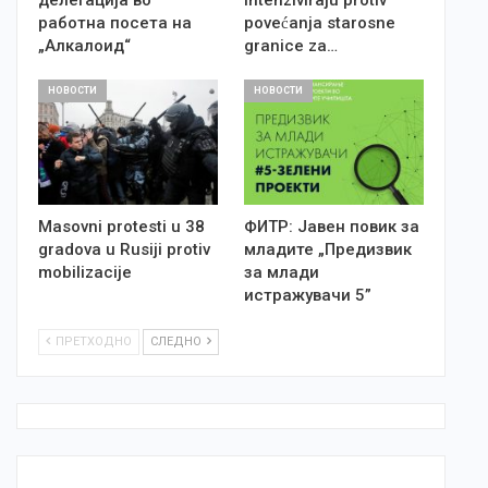
работна посета на
povećanja starosne
„Aлкалоид“
granice za…
НОВОСТИ
НОВОСТИ
Masovni protesti u 38
ФИТР: Јавен повик за
gradova u Rusiji protiv
младите „Предизвик
mobilizacije
за млади
истражувачи 5”
ПРЕТХОДНО
СЛЕДНО