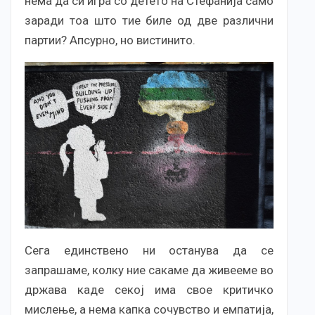
нема да си игра со детето на Стефанија само
заради тоа што тие биле од две различни
партии? Апсурно, но вистинито.
Сега единствено ни останува да се
запрашаме, колку ние сакаме да живееме во
држава каде секој има свое критичко
мислење, а нема капка сочувство и емпатија,