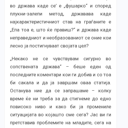
во држава каде се’ е „фушарко“ и според
плукни-залепи метод, државава каде
најкарактеристичниот став на граѓаните е
„Епа тоа е, што ќе правиш?“ и држава каде
неправедниот и необразованиот се оние кои
лесно ја постигнуваат својата цел?
„Некако не се чувствувам сигурно во
сопствената држава“ – беше еден од
последните коментари кои ги добив и со тоа
би сакала и да ја завршам оваа статија.
Останува ние да се запрашаме – колку
време ќе ни треба за да стигнеме до едно
повисоко ниво и како би ја промениле
ситуацијата во којашто сме сега? Јас ви ги
претставив проблемите на младите, сега на