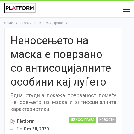
Дома
Стории
Женски Права
Неносењето на
маска е поврзано
со антисоцијалните
особини кај луѓето
Една студија покажа поврзаност помеѓу
неносењето на маска и антисоцијалните
карактеристики
ЖЕНСКИ ПРАВА
НОВОСТИ
By
Platform
On
Окт 30, 2020