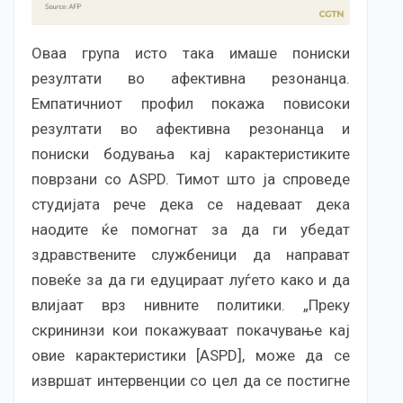
Оваа група исто така имаше пониски
резултати во афективна резонанца.
Емпатичниот профил покажа повисоки
резултати во афективна резонанца и
пониски бодувања кај карактеристиките
поврзани со ASPD. Тимот што ја спроведе
студијата рече дека се надеваат дека
наодите ќе помогнат за да ги убедат
здравствените службеници да направат
повеќе за да ги едуцираат луѓето како и да
влијаат врз нивните политики. „Преку
скрининзи кои покажуваат покачување кај
овие карактеристики [ASPD], може да се
извршат интервенции со цел да се постигне