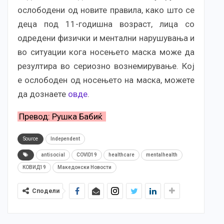
ослободени од новите правила, како што се
деца под 11-годишна возраст, лица со
одредени физички и ментални нарушувања и
во ситуации кога носењето маска може да
резултира во сериозно вознемирување. Кој
е ослободен од носењето на маска, можете
да дознаете
овде
.
Превод: Рушка Бабиќ
Source
Independent
antisocial
COVID19
healthcare
mentalhealth
КОВИД19
Македонски Новости
Сподели