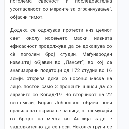
поголема свесност и последователна
усогласеност со мерките за ограничување“,
објасни тимот.
Додека се одржуваа протести низ целиот
свет околу носењето маски, нивната
ефикасност продолжува да се докажува со
сè поголем број студии. Меѓународен
извештај објавен во „Лансет“, во кој се
анализирани податоци од 172 студии во 16
земји, открива дека со носење маска на
лице, постои само 3 проценти шанси да се
заразите со Ковид-19. Во вторникот на 22
септември, Борис Johnонсон објави нови
правила за покривање на лица, зголемувајќи
го бројот на места во Англија каде е
задолжително да се носи. Неколку групи се