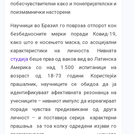
побесчувствителни како и понепријателски и
поизмамнички насторени.
Научници во Бразил го поврзаа отпорот кон
безбедносните мерки поради Ковид-19,
како што е носењето маска, со асоцијални
карактеристики на личноста. Нивната
студија
беше прва од ваков вид во Латинска
Америка со над 1.500 испитаници на
возраст од 18-73 години. Користејќи
прашалник, научниците се обидоа да ја
идентификуваат афективната резонанца на
учесниците – нивниот импулс да изреагираат
поради чувства предизвикани од друга
личност – и поставија серија карактерни
прашања за тоа колку одредени изјави го