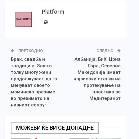
Platform
ПРЕТХОДНО
СЛЕДНО
Брак, свадба и
Албанија, БиХ, Црна
традиција: Зошто
Гора, Северна
толку многу жени
Македонија имаат
продолжуваат да го
највисоки стапки на
менуваат своето
протекување на
моминско презиме
пластика во
во презимето на
Медитеранот
нивниот сопруг
МОЖЕБИ ЌЕ ВИ СЕ ДОПАДНЕ