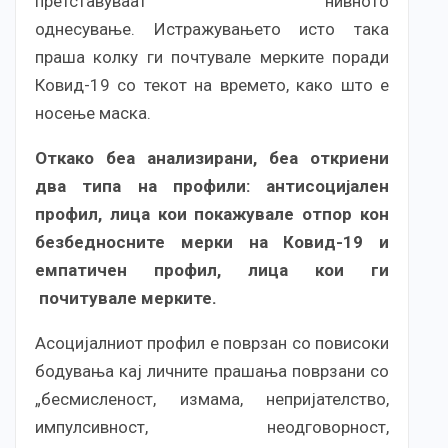
претставуваат нивното
однесување. Истражувањето исто така
праша колку ги почтувале мерките поради
Ковид-19 со текот на времето, како што е
носење маска.
Откако беа анализирани, беа откриени
два типа на профили: антисоцијален
профил, лица кои покажувале отпор кон
безбедносните мерки на Ковид-19 и
емпатичен профил, лица кои ги
почитувале мерките.
Асоцијалниот профил е поврзан со повисоки
бодувања кај личните прашања поврзани со
„бесмисленост, измама, непријателство,
импулсивност, неодговорност,