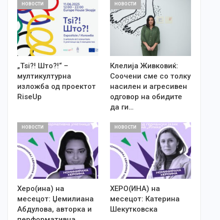
НОВОСТИ
НОВОСТИ
„Tsi?! Што?!“ –
Клелија Живковиќ:
мултикултурна
Соочени сме со толку
изложба од проектот
насилен и агресивен
RiseUp
одговор на обидите
да ги…
НОВОСТИ
НОВОСТИ
Херо(ина) на
ХЕРО(ИНА) на
месецот: Џемилиана
месецот: Катерина
Абдулова, авторка и
Шекутковска
перформативна