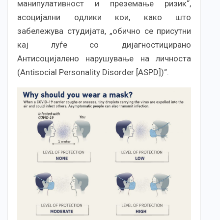
манипулативност и преземање ризик“,
асоцијални одлики кои, како што
забележува студијата, „обично се присутни
кај луѓе со дијагностицирано
Антисоцијалено нарушување на личноста
(Antisocial Personality Disorder [ASPD])“.