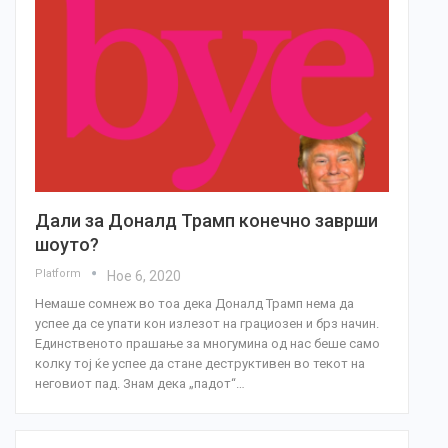
Дали за Доналд Трамп конечно заврши
шоуто?
Platform
Ное 6, 2020
Немаше сомнеж во тоа дека Доналд Трамп нема да
успее да се упати кон излезот на грациозен и брз начин.
Единственото прашање за многумина од нас беше само
колку тој ќе успее да стане деструктивен во текот на
неговиот пад. Знам дека „падот“…