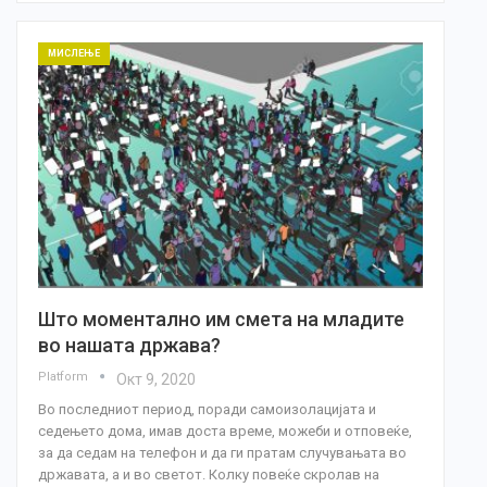
МИСЛЕЊЕ
Што моментално им смета на младите
во нашата држава?
Platform
Окт 9, 2020
Во последниот период, поради самоизолацијата и
седењето дома, имав доста време, можеби и отповеќе,
за да седам на телефон и да ги пратам случувањата во
државата, а и во светот. Колку повеќе скролав на