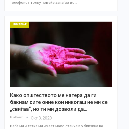
телефонот толку повеќе запаѓав во…
МИСЛЕЊЕ
Како општеството ме натера да ги
бакнам сите оние кои никогаш не ми се
„свиѓаа“, но ти ми дозволи да…
Platform
Окт 3, 2020
Баба ми и тетка ми имаат мало станче во близина на