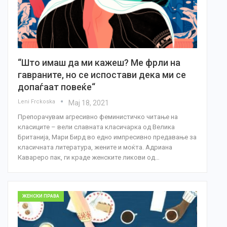
“Што имаш да ми кажеш? Ме фрли на
гавраните, но се испостави дека ми се
допаѓаат повеќе“
Leni Frckoska
Мај 18, 2021
Препорачувам агресивно феминистичко читање на
класиците – вели славната класичарка од Велика
Британија, Мари Бирд во едно импресивно предавање за
класичната литература, жените и моќта. Адриана
Кавареро пак, ги краде женските ликови од…
ЖЕНСКИ ПРАВА