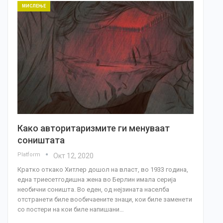
МИСЛЕЊЕ
Како авторитаризмите ги менуваат
соништата
Platform
Окт 12, 2020
Кратко откако Хитлер дошол на власт, во 1933 година,
една триесетгодишна жена во Берлин имала серија
необични соништа. Во еден, од нејзината населба
отстранети биле вообичаените знаци, кои биле заменети
со постери на кои биле напишани…