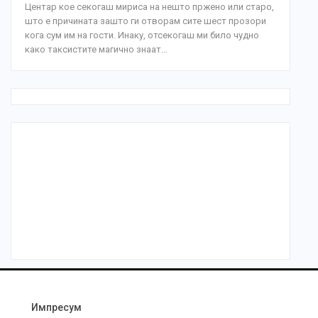
Центар кое секогаш мириса на нешто пржено или старо,
што е причината зашто ги отворам сите шест прозори
кога сум им на гости. Инаку, отсекогаш ми било чудно
како таксистите магично знаат…
Импресум