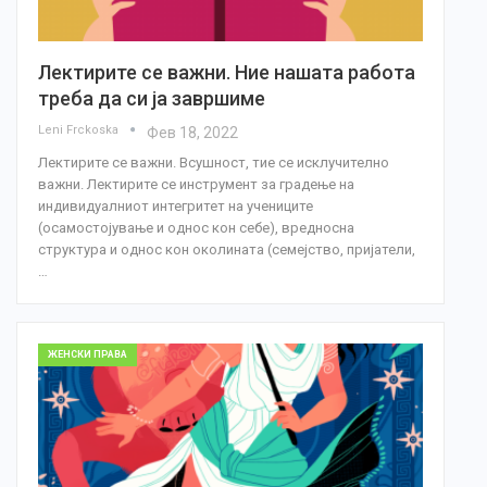
Лектирите се важни. Ние нашата работа
треба да си ја завршиме
Leni Frckoska
Фев 18, 2022
Лектирите се важни. Всушност, тие се исклучително
важни. Лектирите се инструмент за градење на
индивидуалниот интегритет на учениците
(осамостојување и однос кон себе), вредносна
структура и однос кон околината (семејство, пријатели,
…
ЖЕНСКИ ПРАВА