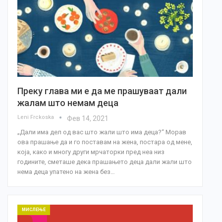
Преку глава ми е да ме прашуваат дали
жалам што немам деца
Leni Frckoska
Фев 14, 2021
„Дали има дел од вас што жали што има деца?“ Морав
ова прашање да и го поставам на жена, постара од мене,
која, како и многу други мрчаторки пред неа низ
годините, сметаше дека прашањето деца дали жали што
нема деца упатено на жена без…
МИСЛЕЊЕ