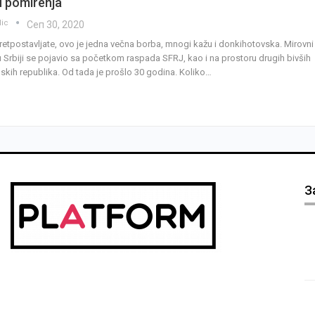
 pomirenja
lic
Сеп 30, 2020
pretpostavljate, ovo je jedna večna borba, mnogi kažu i donkihotovska. Mirovni
u Srbiji se pojavio sa početkom raspada SFRJ, kao i na prostoru drugih bivših
skih republika. Od tada je prošlo 30 godina. Koliko…
З