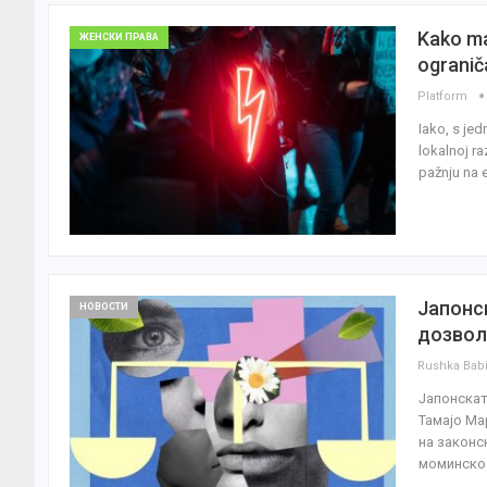
Kako ma
ЖЕНСКИ ПРАВА
ogranič
Platform
Iako, s jed
lokalnoj ra
pažnju na 
Јапонс
НОВОСТИ
дозвол
Rushka Bab
Јапонскат
Тамајо Ма
на законс
моминск