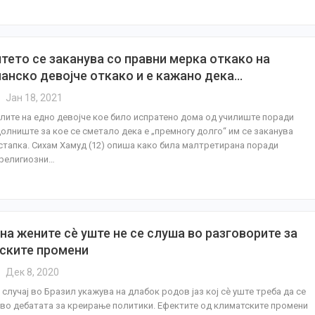
тето се заканува со правни меркa откако на
анско девојче откако и е кажано дека…
Јан 18, 2021
лите на едно девојче кое било испратено дома од училиште поради
олниште за кое се сметало дека е „премногу долго“ им се заканува
стапка. Сихам Хамуд (12) опиша како била малтретирана поради
 религиозни…
на жените сè уште не се слуша во разговорите за
ските промени
Дек 8, 2020
а случај во Бразил укажува на длабок родов јаз кој сè уште треба да се
во дебатата за креирање политики. Ефектите од климатските промени