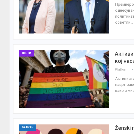
Премиерот
однесувањ
политикат
осветли…
Активи
ЛГБТИ
кој на
Platform
Активисти
нацрт-зак
како и ми
Ženski 
БАЛКАН