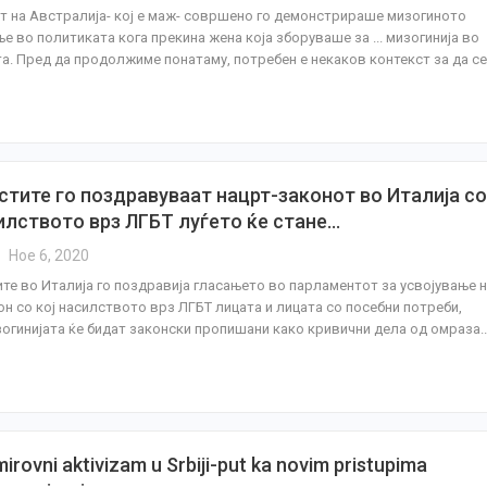
 на Австралија- кој е маж- совршено го демонстрираше мизогиното
е во политиката кога прекина жена која зборуваше за ... мизогинија во
а. Пред да продолжиме понатаму, потребен е некаков контекст за да се
стите го поздравуваат нацрт-законот во Италија со
силството врз ЛГБТ луѓето ќе стане…
Ное 6, 2020
те во Италија го поздравија гласањето во парламентот за усвојување 
он со кој насилството врз ЛГБТ лицата и лицата со посебни потреби,
зогинијата ќе бидат законски пропишани како кривични дела од омраза.
mirovni aktivizam u Srbiji-put ka novim pristupima