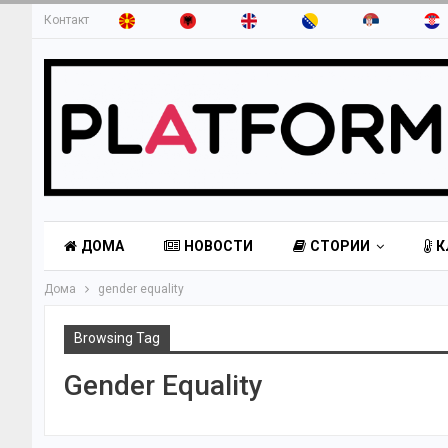
Контакт
ДОМА
НОВОСТИ
СТОРИИ
К
Дома
gender equality
Browsing Tag
Gender Equality