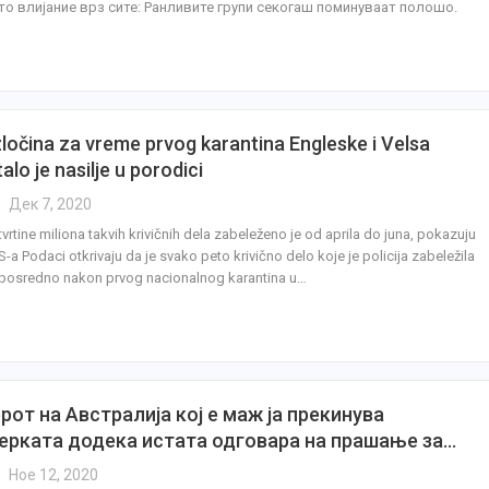
то влијание врз сите: Ранливите групи секогаш поминуваат полошо.
zločina za vreme prvog karantina Engleske i Velsa
lo je nasilje u porodici
Дек 7, 2020
vrtine miliona takvih krivičnih dela zabeleženo je od aprila do juna, pokazuju
a Podaci otkrivaju da je svako peto krivično delo koje je policija zabeležila
posredno nakon prvog nacionalnog karantina u…
от на Австралија кој е маж ја прекинува
ерката додека истата одговара на прашање за…
Ное 12, 2020