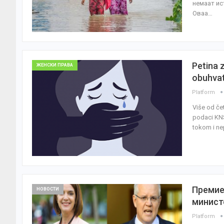
немаат ис
Оваа…
Petina 
ЖЕНСКИ ПРАВА
obuhvata
Platform
Više od čet
podaci KNS-
tokom i ne
Премиер
НОВОСТИ
минист
Platform