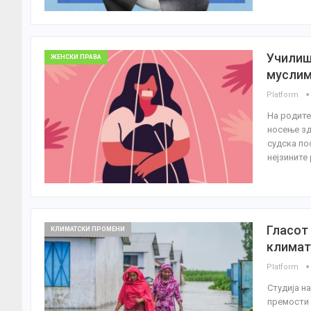
Училиш
ЖЕНСКИ ПРАВА
муслим
Platform
На родите
носење зд
судска по
нејзините
Гласот 
КЛИМАТСКИ ПРОМЕНИ
климат
Platform
Студија н
премости 