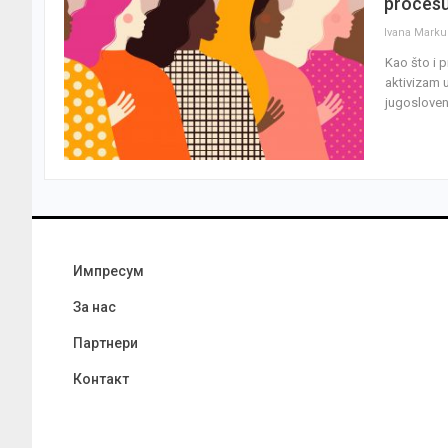
procesu
Ivana Marku
Kao što i 
aktivizam 
jugosloven
Импресум
За нас
Партнери
Контакт