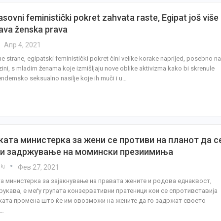
sovni feministički pokret zahvata raste, Egipat još više
ava ženska prava
Апр 4, 2021
ne strane, egipatski feministički pokret čini velike korake naprijed, posebno na
zini, s mladim ženama koje izmišljaju nove oblike aktivizma kako bi skrenule
endemsko seksualno nasilje koje ih muči i u…
ката министерка за жени се противи на планот да с
и задржување на момински презиимиња
ikj
Фев 27, 2021
а министерка за зајакнување на правата жените и родова еднаквост,
рукава, е меѓу групата конзервативни пратеници кои се спротивставија
ката промена што ќе им овозможи на жените да го задржат своето
о…